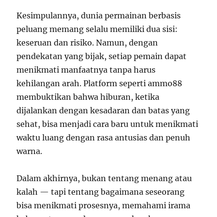
Kesimpulannya, dunia permainan berbasis
peluang memang selalu memiliki dua sisi:
keseruan dan risiko. Namun, dengan
pendekatan yang bijak, setiap pemain dapat
menikmati manfaatnya tanpa harus
kehilangan arah. Platform seperti ammo88
membuktikan bahwa hiburan, ketika
dijalankan dengan kesadaran dan batas yang
sehat, bisa menjadi cara baru untuk menikmati
waktu luang dengan rasa antusias dan penuh
warna.
Dalam akhirnya, bukan tentang menang atau
kalah — tapi tentang bagaimana seseorang
bisa menikmati prosesnya, memahami irama