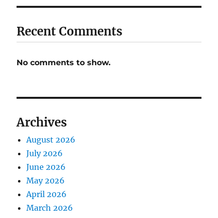
Recent Comments
No comments to show.
Archives
August 2026
July 2026
June 2026
May 2026
April 2026
March 2026