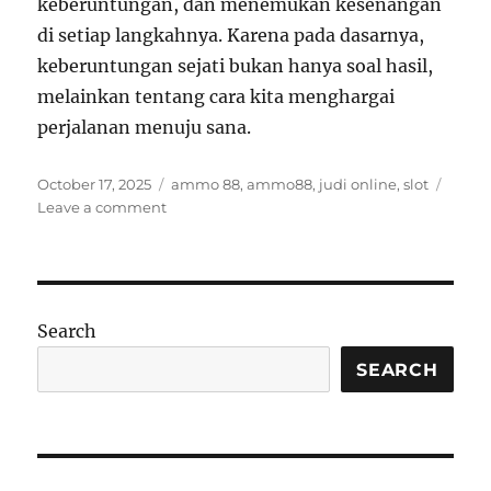
keberuntungan, dan menemukan kesenangan
di setiap langkahnya. Karena pada dasarnya,
keberuntungan sejati bukan hanya soal hasil,
melainkan tentang cara kita menghargai
perjalanan menuju sana.
Posted
Tags
October 17, 2025
ammo 88
,
ammo88
,
judi online
,
slot
on
on
Leave a comment
Jejak
Keberuntungan
di
Era
Permainan
Search
Modern
SEARCH