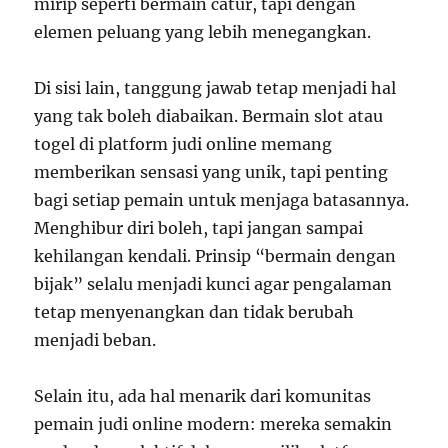
mirip seperti bermain catur, tapi dengan
elemen peluang yang lebih menegangkan.
Di sisi lain, tanggung jawab tetap menjadi hal
yang tak boleh diabaikan. Bermain slot atau
togel di platform judi online memang
memberikan sensasi yang unik, tapi penting
bagi setiap pemain untuk menjaga batasannya.
Menghibur diri boleh, tapi jangan sampai
kehilangan kendali. Prinsip “bermain dengan
bijak” selalu menjadi kunci agar pengalaman
tetap menyenangkan dan tidak berubah
menjadi beban.
Selain itu, ada hal menarik dari komunitas
pemain judi online modern: mereka semakin