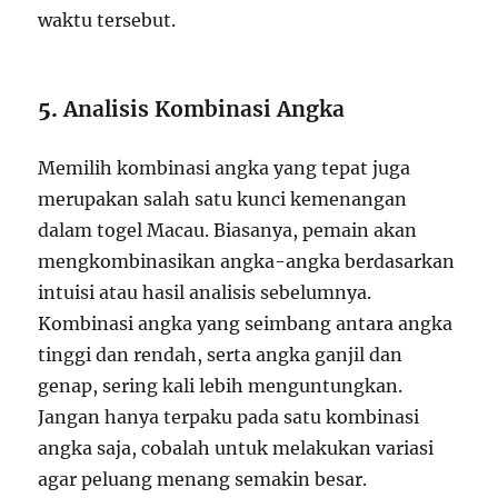
waktu tersebut.
5.
Analisis Kombinasi Angka
Memilih kombinasi angka yang tepat juga
merupakan salah satu kunci kemenangan
dalam togel Macau. Biasanya, pemain akan
mengkombinasikan angka-angka berdasarkan
intuisi atau hasil analisis sebelumnya.
Kombinasi angka yang seimbang antara angka
tinggi dan rendah, serta angka ganjil dan
genap, sering kali lebih menguntungkan.
Jangan hanya terpaku pada satu kombinasi
angka saja, cobalah untuk melakukan variasi
agar peluang menang semakin besar.