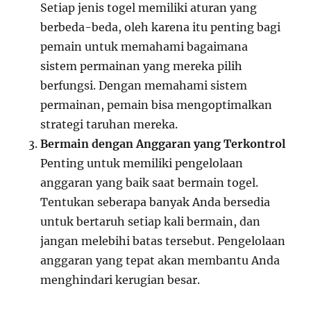
Setiap jenis togel memiliki aturan yang
berbeda-beda, oleh karena itu penting bagi
pemain untuk memahami bagaimana
sistem permainan yang mereka pilih
berfungsi. Dengan memahami sistem
permainan, pemain bisa mengoptimalkan
strategi taruhan mereka.
Bermain dengan Anggaran yang Terkontrol
Penting untuk memiliki pengelolaan
anggaran yang baik saat bermain togel.
Tentukan seberapa banyak Anda bersedia
untuk bertaruh setiap kali bermain, dan
jangan melebihi batas tersebut. Pengelolaan
anggaran yang tepat akan membantu Anda
menghindari kerugian besar.