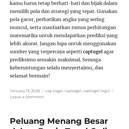
kamu harus tetap berhati-hati dan bijak dalam
memilih pola dan strategi yang tepat. Gunakan
pola gacor, perhatikan angka yang sering
muncul, serta manfaatkan rumus perhitungan
matematika untuk mendapatkan prediksi yang
lebih akurat. Jangan lupa untuk menggunakan
sumber yang terpercaya seperti
captogel
agar
prediksimu semakin maksimal. Semoga
keberuntungan selalu menyertaimu, dan
selamat bermain!
Posted
Tags
January 13, 2026
cap togel
,
captogel
,
captogel login
on
on
Leave a comment
Prediksi
Togel
Macau:
Peluang Menang Besar
Pola
yang