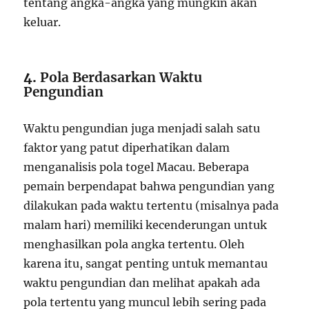
tentang angka-angka yang mungkin akan
keluar.
4.
Pola Berdasarkan Waktu
Pengundian
Waktu pengundian juga menjadi salah satu
faktor yang patut diperhatikan dalam
menganalisis pola togel Macau. Beberapa
pemain berpendapat bahwa pengundian yang
dilakukan pada waktu tertentu (misalnya pada
malam hari) memiliki kecenderungan untuk
menghasilkan pola angka tertentu. Oleh
karena itu, sangat penting untuk memantau
waktu pengundian dan melihat apakah ada
pola tertentu yang muncul lebih sering pada