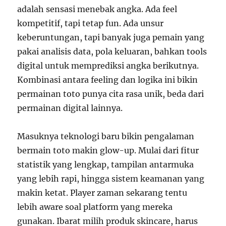
adalah sensasi menebak angka. Ada feel
kompetitif, tapi tetap fun. Ada unsur
keberuntungan, tapi banyak juga pemain yang
pakai analisis data, pola keluaran, bahkan tools
digital untuk memprediksi angka berikutnya.
Kombinasi antara feeling dan logika ini bikin
permainan toto punya cita rasa unik, beda dari
permainan digital lainnya.
Masuknya teknologi baru bikin pengalaman
bermain toto makin glow-up. Mulai dari fitur
statistik yang lengkap, tampilan antarmuka
yang lebih rapi, hingga sistem keamanan yang
makin ketat. Player zaman sekarang tentu
lebih aware soal platform yang mereka
gunakan. Ibarat milih produk skincare, harus