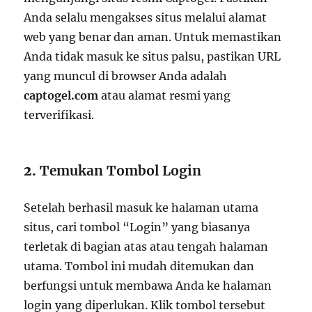
Anda selalu mengakses situs melalui alamat
web yang benar dan aman. Untuk memastikan
Anda tidak masuk ke situs palsu, pastikan URL
yang muncul di browser Anda adalah
captogel.com
atau alamat resmi yang
terverifikasi.
2.
Temukan Tombol Login
Setelah berhasil masuk ke halaman utama
situs, cari tombol “Login” yang biasanya
terletak di bagian atas atau tengah halaman
utama. Tombol ini mudah ditemukan dan
berfungsi untuk membawa Anda ke halaman
login yang diperlukan. Klik tombol tersebut