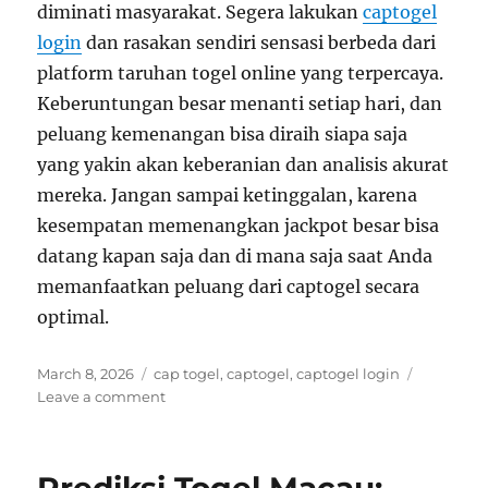
diminati masyarakat. Segera lakukan
captogel
login
dan rasakan sendiri sensasi berbeda dari
platform taruhan togel online yang terpercaya.
Keberuntungan besar menanti setiap hari, dan
peluang kemenangan bisa diraih siapa saja
yang yakin akan keberanian dan analisis akurat
mereka. Jangan sampai ketinggalan, karena
kesempatan memenangkan jackpot besar bisa
datang kapan saja dan di mana saja saat Anda
memanfaatkan peluang dari captogel secara
optimal.
Posted
Tags
March 8, 2026
cap togel
,
captogel
,
captogel login
on
on
Leave a comment
Maksimalkan
Profit
Bermain
Togel