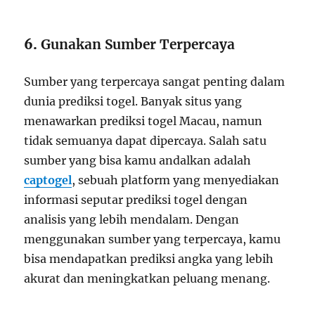
6.
Gunakan Sumber Terpercaya
Sumber yang terpercaya sangat penting dalam
dunia prediksi togel. Banyak situs yang
menawarkan prediksi togel Macau, namun
tidak semuanya dapat dipercaya. Salah satu
sumber yang bisa kamu andalkan adalah
captogel
, sebuah platform yang menyediakan
informasi seputar prediksi togel dengan
analisis yang lebih mendalam. Dengan
menggunakan sumber yang terpercaya, kamu
bisa mendapatkan prediksi angka yang lebih
akurat dan meningkatkan peluang menang.