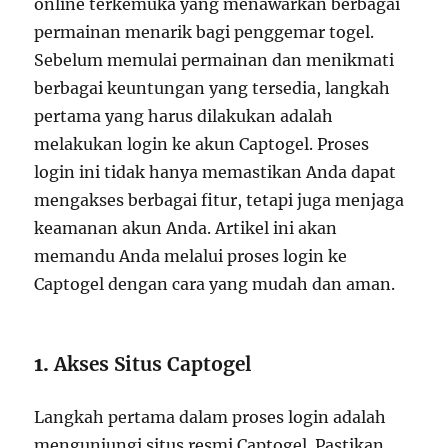
online terkemuka yang menawarkan berbagai
permainan menarik bagi penggemar togel.
Sebelum memulai permainan dan menikmati
berbagai keuntungan yang tersedia, langkah
pertama yang harus dilakukan adalah
melakukan login ke akun Captogel. Proses
login ini tidak hanya memastikan Anda dapat
mengakses berbagai fitur, tetapi juga menjaga
keamanan akun Anda. Artikel ini akan
memandu Anda melalui proses login ke
Captogel dengan cara yang mudah dan aman.
1.
Akses Situs Captogel
Langkah pertama dalam proses login adalah
mengunjungi situs resmi Captogel. Pastikan