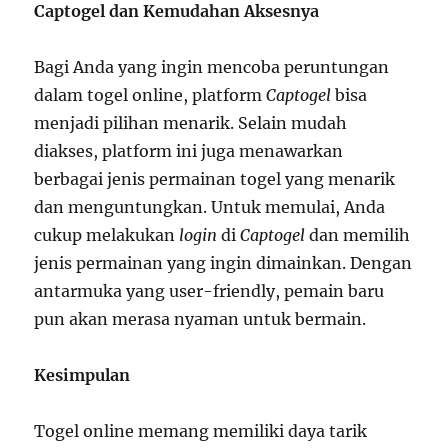
Captogel dan Kemudahan Aksesnya
Bagi Anda yang ingin mencoba peruntungan
dalam togel online, platform
Captogel
bisa
menjadi pilihan menarik. Selain mudah
diakses, platform ini juga menawarkan
berbagai jenis permainan togel yang menarik
dan menguntungkan. Untuk memulai, Anda
cukup melakukan
login
di
Captogel
dan memilih
jenis permainan yang ingin dimainkan. Dengan
antarmuka yang user-friendly, pemain baru
pun akan merasa nyaman untuk bermain.
Kesimpulan
Togel online memang memiliki daya tarik