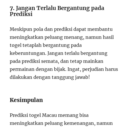
7.
Jangan Terlalu Bergantung pada
Prediksi
Meskipun pola dan prediksi dapat membantu
meningkatkan peluang menang, namun hasil
togel tetaplah bergantung pada
keberuntungan. Jangan terlalu bergantung
pada prediksi semata, dan tetap mainkan
permainan dengan bijak. Ingat, perjudian harus
dilakukan dengan tanggung jawab!
Kesimpulan
Prediksi togel Macau memang bisa
meningkatkan peluang kemenangan, namun