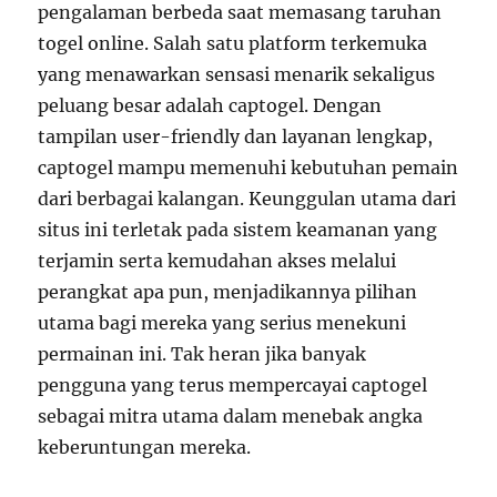
pengalaman berbeda saat memasang taruhan
togel online. Salah satu platform terkemuka
yang menawarkan sensasi menarik sekaligus
peluang besar adalah captogel. Dengan
tampilan user-friendly dan layanan lengkap,
captogel mampu memenuhi kebutuhan pemain
dari berbagai kalangan. Keunggulan utama dari
situs ini terletak pada sistem keamanan yang
terjamin serta kemudahan akses melalui
perangkat apa pun, menjadikannya pilihan
utama bagi mereka yang serius menekuni
permainan ini. Tak heran jika banyak
pengguna yang terus mempercayai captogel
sebagai mitra utama dalam menebak angka
keberuntungan mereka.