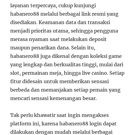
layanan terpercaya, cukup kunjungi
habanero88 melalui berbagai link resmi yang
disediakan. Keamanan data dan transaksi
menjadi prioritas utama, sehingga pengguna
merasa nyaman saat melakukan deposit
maupun penarikan dana. Selain itu,
habanero88 juga dikenal dengan koleksi game
yang lengkap dan berkualitas tinggi, mulai dari
slot, permainan meja, hingga live casino. Setiap
fitur didesain untuk memberikan sensasi
berbeda dan memanjakan setiap pemain yang
mencari sensasi kemenangan besar.
Tak perlu khawatir saat ingin mengakses
platform ini, karena habanero88 login dapat
dilakukan dengan mudah melalui berbagai