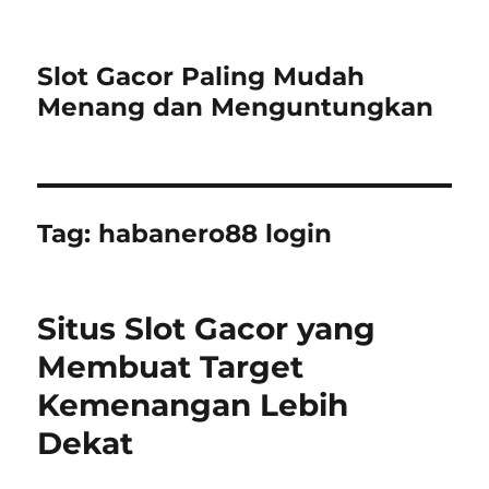
Slot Gacor Paling Mudah
Menang dan Menguntungkan
Tag:
habanero88 login
Situs Slot Gacor yang
Membuat Target
Kemenangan Lebih
Dekat