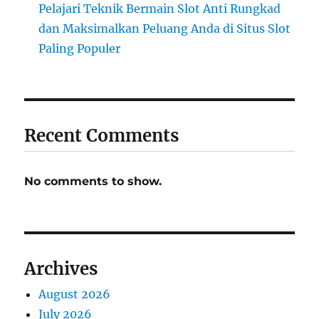
Pelajari Teknik Bermain Slot Anti Rungkad
dan Maksimalkan Peluang Anda di Situs Slot
Paling Populer
Recent Comments
No comments to show.
Archives
August 2026
July 2026