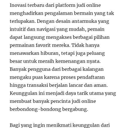
Inovasi terbaru dari platform judi online
menghadirkan pengalaman bermain yang tak
terlupakan. Dengan desain antarmuka yang
intuitif dan navigasi yang mudah, pemain
dapat langsung mengakses berbagai pilihan
permainan favorit mereka. Tidak hanya
menawarkan hiburan, tetapi juga peluang
besar untuk meraih kemenangan nyata.
Banyak pengguna dari berbagai kalangan
mengaku puas karena proses pendaftaran
hingga transaksi berjalan lancar dan aman.
Keunggulan ini menjadi daya tarik utama yang
membuat banyak pencinta judi online
berbondong-bondong bergabung.
Bagi yang ingin menikmati keunggulan dari