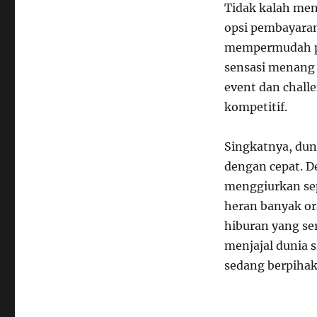
Tidak kalah men
opsi pembayaran 
mempermudah pe
sensasi menang 
event dan chall
kompetitif.
Singkatnya, dun
dengan cepat. 
menggiurkan se
heran banyak or
hiburan yang se
menjajal dunia 
sedang berpiha