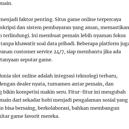
main.
enjadi faktor penting. Situs game online terpercaya
kripsi dan sistem pembayaran yang aman, memastika
n terlindungi. Ini membuat pemain lebih nyaman fokus
tanpa khawatir soal data pribadi. Beberapa platform jug
anan customer service 24/7, siap membantu jika ada
rtanyaan seputar game.
dunia slot online adalah integrasi teknologi terbaru,
t dengan dealer nyata, turnamen antar pemain, dan
g bikin kompetisi makin seru. Fitur-fitur ini mengubah
ain dari sekadar hobi menjadi pengalaman sosial yang
ain bisa bersaing, berkolaborasi, bahkan membangun
kitar game favorit mereka.