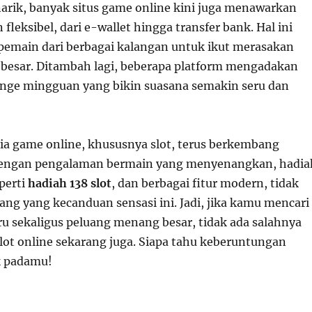
arik, banyak situs game online kini juga menawarkan
fleksibel, dari e-wallet hingga transfer bank. Hal ini
main dari berbagai kalangan untuk ikut merasakan
besar. Ditambah lagi, beberapa platform mengadakan
enge mingguan yang bikin suasana semakin seru dan
ia game online, khususnya slot, terus berkembang
Dengan pengalaman bermain yang menyenangkan, hadia
perti
hadiah 138 slot
, dan berbagai fitur modern, tidak
ang yang kecanduan sensasi ini. Jadi, jika kamu mencari
ru sekaligus peluang menang besar, tidak ada salahnya
slot online sekarang juga. Siapa tahu keberuntungan
k padamu!