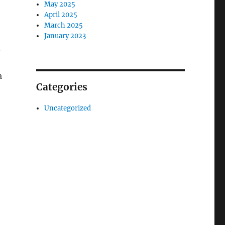
May 2025
April 2025
March 2025
January 2023
n
a
Categories
Uncategorized