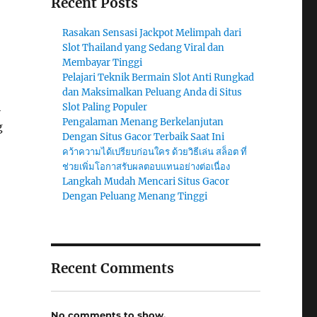
Recent Posts
Rasakan Sensasi Jackpot Melimpah dari
Slot Thailand yang Sedang Viral dan
Membayar Tinggi
Pelajari Teknik Bermain Slot Anti Rungkad
dan Maksimalkan Peluang Anda di Situs
i
Slot Paling Populer
Pengalaman Menang Berkelanjutan
g
Dengan Situs Gacor Terbaik Saat Ini
คว้าความได้เปรียบก่อนใคร ด้วยวิธีเล่น สล็อต ที่
ช่วยเพิ่มโอกาสรับผลตอบแทนอย่างต่อเนื่อง
Langkah Mudah Mencari Situs Gacor
Dengan Peluang Menang Tinggi
Recent Comments
No comments to show.