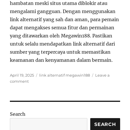
hambatan meski situs utama diblokir atau
mengalami gangguan. Dengan menggunakan
link alternatif yang sah dan aman, para pemain
dapat mengakses semua fitur dan permainan
yang ditawarkan oleh Megawin188. Pastikan
untuk selalu mendapatkan link alternatif dari
sumber yang terpercaya untuk memastikan
keamanan dan kenyamanan dalam bermain.
Posted
Tags
April 19, 2025
link alternatif megawin188
Leave a
on
on
comment
Link
Alternatif
Megawin188:
Solusi
Cepat
Search
Akses
Tanpa
SEARCH
Gangguan