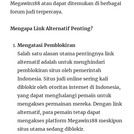
Megawin188 atau dapat ditemukan di berbagai
forum judi terpercaya.
Mengapa Link Alternatif Penting?
Mengatasi Pemblokiran
Salah satu alasan utama pentingnya link
alternatif adalah untuk menghindari
pemblokiran situs oleh pemerintah
Indonesia. Situs judi online sering kali
diblokir oleh otoritas internet di Indonesia,
yang dapat menghalangi pemain untuk
mengakses permainan mereka. Dengan link
alternatif, para pemain tetap dapat
mengakses platform Megawin188 meskipun
situs utama sedang diblokir.