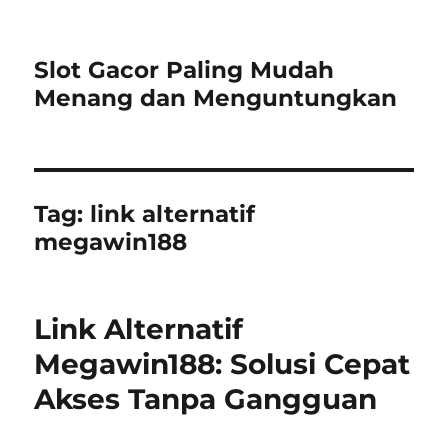
Slot Gacor Paling Mudah
Menang dan Menguntungkan
Tag:
link alternatif
megawin188
Link Alternatif
Megawin188: Solusi Cepat
Akses Tanpa Gangguan