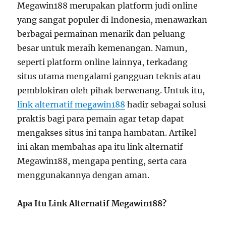
Megawin188 merupakan platform judi online
yang sangat populer di Indonesia, menawarkan
berbagai permainan menarik dan peluang
besar untuk meraih kemenangan. Namun,
seperti platform online lainnya, terkadang
situs utama mengalami gangguan teknis atau
pemblokiran oleh pihak berwenang. Untuk itu,
link alternatif megawin188
hadir sebagai solusi
praktis bagi para pemain agar tetap dapat
mengakses situs ini tanpa hambatan. Artikel
ini akan membahas apa itu link alternatif
Megawin188, mengapa penting, serta cara
menggunakannya dengan aman.
Apa Itu Link Alternatif Megawin188?