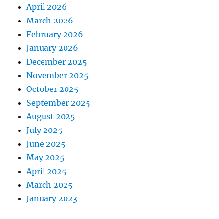
April 2026
March 2026
February 2026
January 2026
December 2025
November 2025
October 2025
September 2025
August 2025
July 2025
June 2025
May 2025
April 2025
March 2025
January 2023