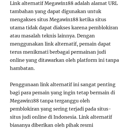
Link alternatif Megawin188 adalah alamat URL
tambahan yang dapat digunakan untuk
mengakses situs Megawin188 ketika situs
utama tidak dapat diakses karena pemblokiran
atau masalah teknis lainnya. Dengan
menggunakan link alternatif, pemain dapat
terus menikmati berbagai permainan judi
online yang ditawarkan oleh platform ini tanpa
hambatan.
Penggunaan link alternatif ini sangat penting
bagi para pemain yang ingin tetap bermain di
Megawin188 tanpa terganggu oleh
pemblokiran yang sering terjadi pada situs-
situs judi online di Indonesia. Link alternatif
biasanya diberikan oleh pihak resmi