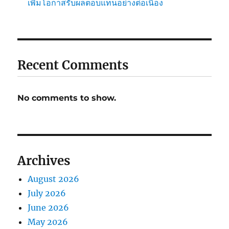
เพิ่มโอกาสรับผลตอบแทนอย่างต่อเนื่อง
Recent Comments
No comments to show.
Archives
August 2026
July 2026
June 2026
May 2026