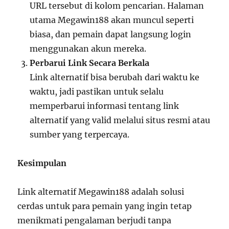
URL tersebut di kolom pencarian. Halaman
utama Megawin188 akan muncul seperti
biasa, dan pemain dapat langsung login
menggunakan akun mereka.
Perbarui Link Secara Berkala
Link alternatif bisa berubah dari waktu ke
waktu, jadi pastikan untuk selalu
memperbarui informasi tentang link
alternatif yang valid melalui situs resmi atau
sumber yang terpercaya.
Kesimpulan
Link alternatif Megawin188 adalah solusi
cerdas untuk para pemain yang ingin tetap
menikmati pengalaman berjudi tanpa