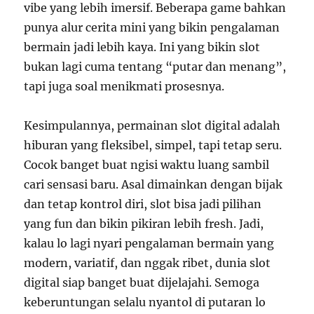
vibe yang lebih imersif. Beberapa game bahkan
punya alur cerita mini yang bikin pengalaman
bermain jadi lebih kaya. Ini yang bikin slot
bukan lagi cuma tentang “putar dan menang”,
tapi juga soal menikmati prosesnya.
Kesimpulannya, permainan slot digital adalah
hiburan yang fleksibel, simpel, tapi tetap seru.
Cocok banget buat ngisi waktu luang sambil
cari sensasi baru. Asal dimainkan dengan bijak
dan tetap kontrol diri, slot bisa jadi pilihan
yang fun dan bikin pikiran lebih fresh. Jadi,
kalau lo lagi nyari pengalaman bermain yang
modern, variatif, dan nggak ribet, dunia slot
digital siap banget buat dijelajahi. Semoga
keberuntungan selalu nyantol di putaran lo