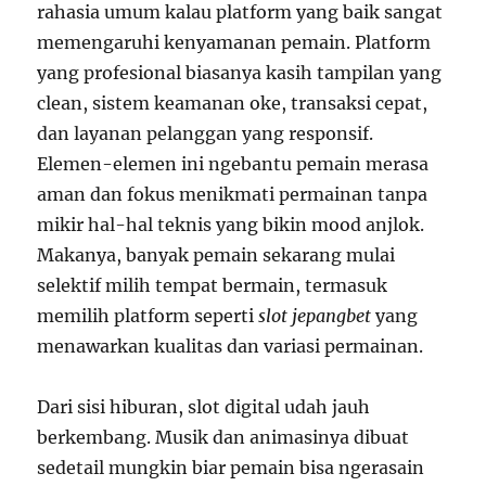
rahasia umum kalau platform yang baik sangat
memengaruhi kenyamanan pemain. Platform
yang profesional biasanya kasih tampilan yang
clean, sistem keamanan oke, transaksi cepat,
dan layanan pelanggan yang responsif.
Elemen-elemen ini ngebantu pemain merasa
aman dan fokus menikmati permainan tanpa
mikir hal-hal teknis yang bikin mood anjlok.
Makanya, banyak pemain sekarang mulai
selektif milih tempat bermain, termasuk
memilih platform seperti
slot jepangbet
yang
menawarkan kualitas dan variasi permainan.
Dari sisi hiburan, slot digital udah jauh
berkembang. Musik dan animasinya dibuat
sedetail mungkin biar pemain bisa ngerasain