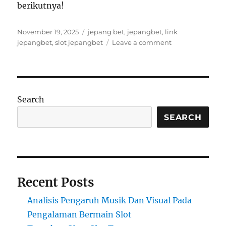
berikutnya!
Posted
Tags
November 19, 2025
jepang bet
,
jepangbet
,
link
on
on
jepangbet
,
slot jepangbet
Leave a comment
Petualangan
Seru
di
Dunia
Permainan
Search
Slot
Modern
SEARCH
Recent Posts
Analisis Pengaruh Musik Dan Visual Pada
Pengalaman Bermain Slot