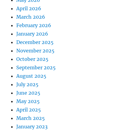
May 2026
April 2026
March 2026
February 2026
January 2026
December 2025
November 2025
October 2025
September 2025
August 2025
July 2025
June 2025
May 2025
April 2025
March 2025
January 2023