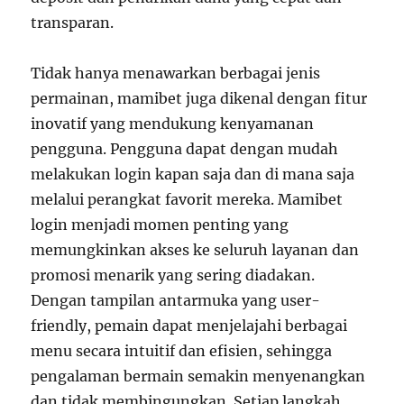
transparan.
Tidak hanya menawarkan berbagai jenis
permainan, mamibet juga dikenal dengan fitur
inovatif yang mendukung kenyamanan
pengguna. Pengguna dapat dengan mudah
melakukan login kapan saja dan di mana saja
melalui perangkat favorit mereka. Mamibet
login menjadi momen penting yang
memungkinkan akses ke seluruh layanan dan
promosi menarik yang sering diadakan.
Dengan tampilan antarmuka yang user-
friendly, pemain dapat menjelajahi berbagai
menu secara intuitif dan efisien, sehingga
pengalaman bermain semakin menyenangkan
dan tidak membingungkan. Setiap langkah