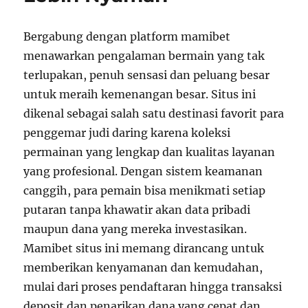
Bergabung dengan platform mamibet
menawarkan pengalaman bermain yang tak
terlupakan, penuh sensasi dan peluang besar
untuk meraih kemenangan besar. Situs ini
dikenal sebagai salah satu destinasi favorit para
penggemar judi daring karena koleksi
permainan yang lengkap dan kualitas layanan
yang profesional. Dengan sistem keamanan
canggih, para pemain bisa menikmati setiap
putaran tanpa khawatir akan data pribadi
maupun dana yang mereka investasikan.
Mamibet situs ini memang dirancang untuk
memberikan kenyamanan dan kemudahan,
mulai dari proses pendaftaran hingga transaksi
deposit dan penarikan dana yang cepat dan