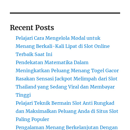
Bermain
Slot
Online
Lebih
Recent Posts
Nyaman
Pelajari Cara Mengelola Modal untuk
Menang Berkali-Kali Lipat di Slot Online
Terbaik Saat Ini
Pendekatan Matematika Dalam
Meningkatkan Peluang Menang Togel Gacor
Rasakan Sensasi Jackpot Melimpah dari Slot
Thailand yang Sedang Viral dan Membayar
Tinggi
Pelajari Teknik Bermain Slot Anti Rungkad
dan Maksimalkan Peluang Anda di Situs Slot
Paling Populer
Pengalaman Menang Berkelanjutan Dengan