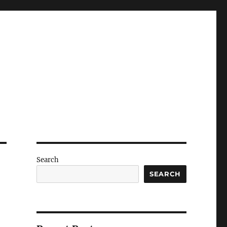
Search
SEARCH