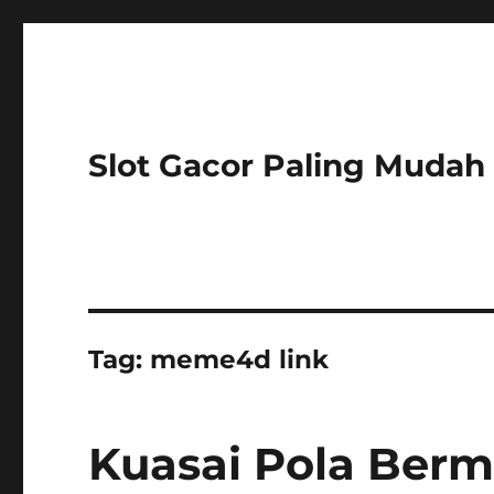
Slot Gacor Paling Mud
Tag:
meme4d link
Kuasai Pola Berm