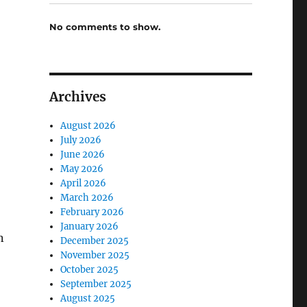
No comments to show.
Archives
August 2026
July 2026
June 2026
May 2026
April 2026
March 2026
February 2026
January 2026
n
December 2025
November 2025
October 2025
September 2025
August 2025