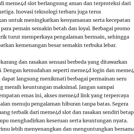
i di meme4d slot berlangsung aman dan terproteksi dari
tiga. Inovasi teknologi terbaru juga terus
kan untuk meningkatkan kenyamanan serta kecepatan
para pemain semakin betah dan loyal. Berbagai promo
rik turut memperkaya pengalaman bermain, sehingga
atkan kemenangan besar semakin terbuka lebar.
karang dan rasakan sensasi berbeda yang ditawarkan
ini. Dengan kemudahan seperti meme4d login dan meme
un dapat langsung menikmati berbagai permainan seru
ng meraih keuntungan maksimal. Jangan sampai
empatan emas ini, akses meme4d link yang terpercaya
alan menuju pengalaman hiburan tanpa batas. Segera
ang terbaik dari meme4d slot dan rasakan sendiri betap
mpu menghadirkan keseruan serta keuntungan nyata.
arimu lebih menyenangkan dan menguntungkan bersam