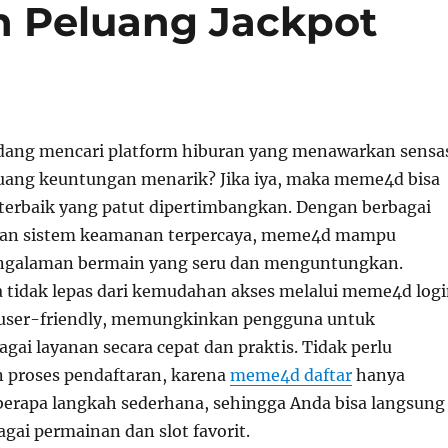
 Peluang Jackpot
dang mencari platform hiburan yang menawarkan sensa
uang keuntungan menarik? Jika iya, maka meme4d bisa
 terbaik yang patut dipertimbangkan. Dengan berbagai
 dan sistem keamanan terpercaya, meme4d mampu
galaman bermain yang seru dan menguntungkan.
 tidak lepas dari kemudahan akses melalui meme4d log
 user-friendly, memungkinkan pengguna untuk
ai layanan secara cepat dan praktis. Tidak perlu
 proses pendaftaran, karena
meme4d daftar
hanya
rapa langkah sederhana, sehingga Anda bisa langsung
gai permainan dan slot favorit.