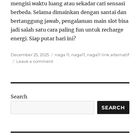
mengisi waktu luang atau sekadar cari sensasi
berbeda. Selama dimainkan dengan santai dan
bertanggung jawab, pengalaman main slot bisa
jadi salah satu cara paling fun untuk recharge
energi. Siap putar hari ini?
Posted
Tags
December 25, 2025
naga 11
,
naga11
,
naga11 link alternatif
on
on
Leave a comment
Sensasi
Main
Slot
Online:
Hiburan
Search
Seru
dengan
SEARCH
Peluang
Menang
Nyata