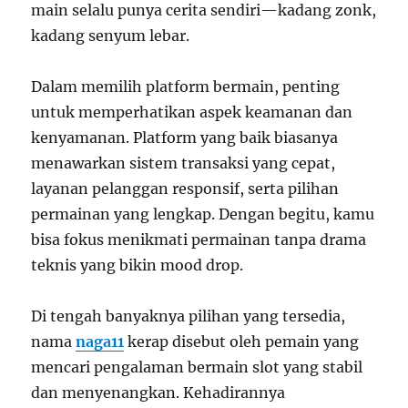
main selalu punya cerita sendiri—kadang zonk,
kadang senyum lebar.
Dalam memilih platform bermain, penting
untuk memperhatikan aspek keamanan dan
kenyamanan. Platform yang baik biasanya
menawarkan sistem transaksi yang cepat,
layanan pelanggan responsif, serta pilihan
permainan yang lengkap. Dengan begitu, kamu
bisa fokus menikmati permainan tanpa drama
teknis yang bikin mood drop.
Di tengah banyaknya pilihan yang tersedia,
nama
naga11
kerap disebut oleh pemain yang
mencari pengalaman bermain slot yang stabil
dan menyenangkan. Kehadirannya