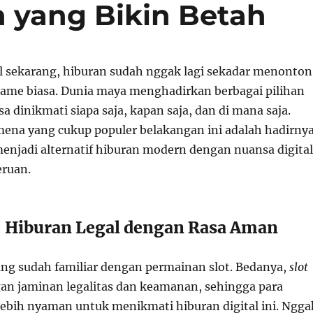
 yang Bikin Betah
al sekarang, hiburan sudah nggak lagi sekadar menonton
game biasa. Dunia maya menghadirkan berbagai pilihan
a dinikmati siapa saja, kapan saja, dan di mana saja.
mena yang cukup populer belakangan ini adalah hadirny
enjadi alternatif hiburan modern dengan nuansa digital
eruan.
: Hiburan Legal dengan Rasa Aman
ng sudah familiar dengan permainan slot. Bedanya,
slot
an jaminan legalitas dan keamanan, sehingga para
ebih nyaman untuk menikmati hiburan digital ini. Ngga