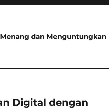
ah Menang dan Menguntungkan
n Digital dengan