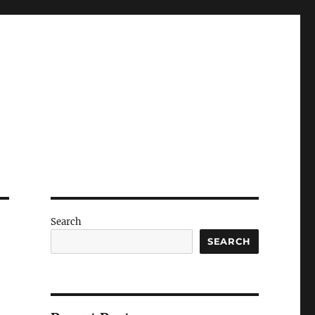
Search
SEARCH