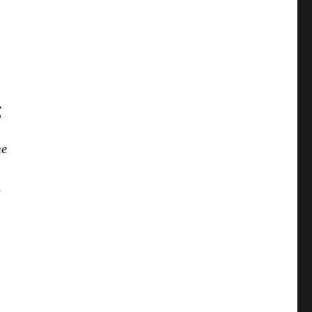
g
ne
s