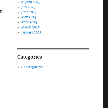
August 2025
July 2025
an
June 2025
May 2025
April 2025
March 2025
January 2023
Categories
Uncategorized