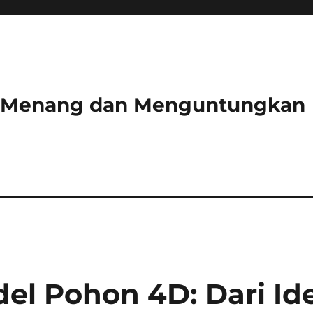
ah Menang dan Menguntungkan
l Pohon 4D: Dari Id