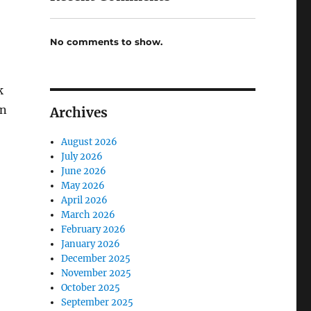
No comments to show.
k
an
Archives
August 2026
July 2026
June 2026
May 2026
April 2026
March 2026
February 2026
January 2026
December 2025
November 2025
October 2025
September 2025