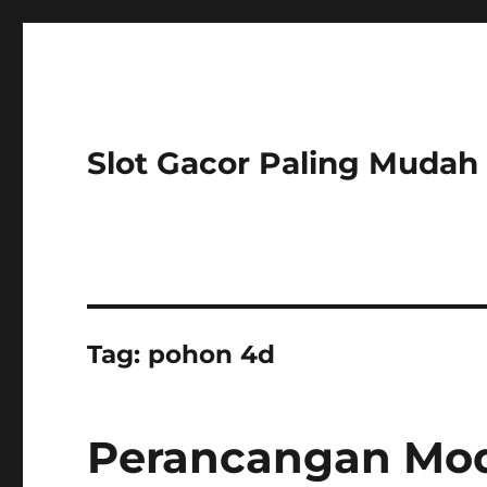
Slot Gacor Paling Mud
Tag:
pohon 4d
Perancangan Mode