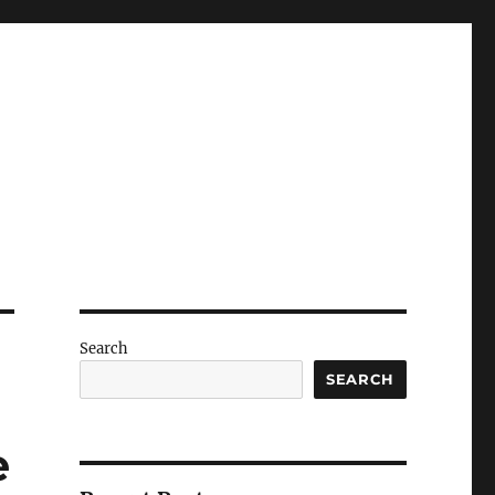
Search
SEARCH
e