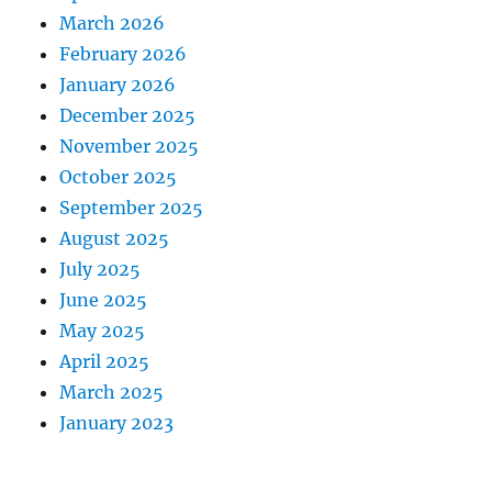
March 2026
February 2026
January 2026
December 2025
November 2025
October 2025
September 2025
August 2025
July 2025
June 2025
May 2025
April 2025
March 2025
January 2023