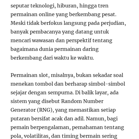
seputar teknologi, hiburan, hingga tren
permainan online yang berkembang pesat.
Meski tidak berfokus langsung pada perjudian,
banyak pembacanya yang datang untuk
mencari wawasan dan perspektif tentang
bagaimana dunia permainan daring
berkembang dari waktu ke waktu.
Permainan slot, misalnya, bukan sekadar soal
menekan tombol dan berharap simbol-simbol
sejajar dengan sempurna. Di balik layar, ada
sistem yang disebut Random Number
Generator (RNG), yang memastikan setiap
putaran bersifat acak dan adil. Namun, bagi
pemain berpengalaman, pemahaman tentang
pola, volatilitas, dan timing bermain sering