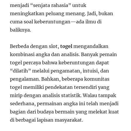
menjadi “senjata rahasia” untuk
meningkatkan peluang menang. Jadi, bukan
cuma soal keberuntungan—ada ilmu di
baliknya.
Berbeda dengan slot,
togel
mengandalkan
kombinasi angka dan analisis. Banyak pemain
togel percaya bahwa keberuntungan dapat
“dilatih” melalui pengamatan, intuisi, dan
pengalaman. Bahkan, beberapa komunitas
togel memiliki pendekatan tersendiri yang
mirip dengan analisis statistik. Walau tampak
sederhana, permainan angka ini telah menjadi
bagian dari budaya bermain yang melekat kuat
di berbagai lapisan masyarakat.