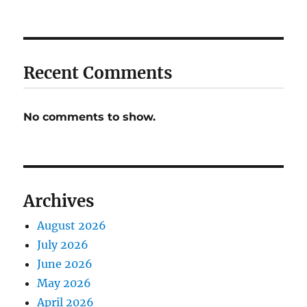
Recent Comments
No comments to show.
Archives
August 2026
July 2026
June 2026
May 2026
April 2026