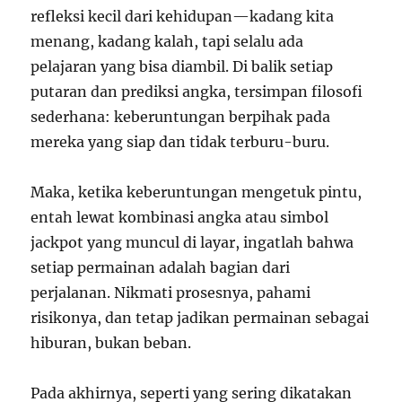
refleksi kecil dari kehidupan—kadang kita
menang, kadang kalah, tapi selalu ada
pelajaran yang bisa diambil. Di balik setiap
putaran dan prediksi angka, tersimpan filosofi
sederhana: keberuntungan berpihak pada
mereka yang siap dan tidak terburu-buru.
Maka, ketika keberuntungan mengetuk pintu,
entah lewat kombinasi angka atau simbol
jackpot yang muncul di layar, ingatlah bahwa
setiap permainan adalah bagian dari
perjalanan. Nikmati prosesnya, pahami
risikonya, dan tetap jadikan permainan sebagai
hiburan, bukan beban.
Pada akhirnya, seperti yang sering dikatakan