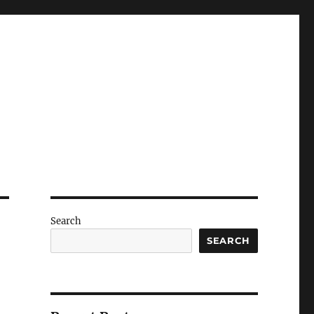
Search
SEARCH