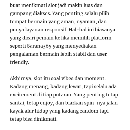
buat menikmati slot jadi makin luas dan
gampang diakses. Yang penting selalu pilih
tempat bermain yang aman, nyaman, dan
punya layanan responsif. Hal-hal ini biasanya
yang dicari pemain ketika memilih platform
seperti Sarana365 yang menyediakan
pengalaman bermain lebih stabil dan user-
friendly.
Akhirnya, slot itu soal vibes dan moment.
Kadang menang, kadang lewat, tapi selalu ada
excitement di tiap putaran. Yang penting tetap
santai, tetap enjoy, dan biarkan spin-nya jalan
kayak alur hidup yang kadang random tapi
tetap bisa dinikmati.