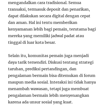
mengandalkan cara tradisional. Semua
transaksi, termasuk deposit dan penarikan,
dapat dilakukan secara digital dengan cepat
dan aman. Hal ini tentu memberikan
kenyamanan lebih bagi pemain, terutama bagi
mereka yang memiliki jadwal padat atau
tinggal di luar kota besar.
Selain itu, komunitas pemain juga menjadi
daya tarik tersendiri. Diskusi tentang strategi
taruhan, prediksi pertandingan, dan
pengalaman bermain bisa ditemukan di forum
maupun media sosial. Interaksi ini tidak hanya
menambah wawasan, tetapi juga membuat
pengalaman bermain lebih menyenangkan
karena ada unsur sosial yang kuat.