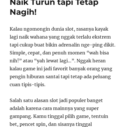
Naik Turun tapi Tetap
di
Nagih!
Dunia
Judi
Bola
Online
Kalau ngomongin dunia slot, rasanya kayak
lagi naik wahana yang nggak terlalu ekstrem
tapi cukup buat bikin adrenalin nge-ping dikit.
Simple, cepat, dan penuh momen “wah bisa
nih!” atau “yah lewat lagi…”. Nggak heran
kalau game ini jadi favorit banyak orang yang
pengin hiburan santai tapi tetap ada peluang
cuan tipis-tipis.
Salah satu alasan slot jadi populer banget
adalah karena cara mainnya yang super
gampang. Kamu tinggal pilih game, tentuin
bet, pencet spin, dan sisanya tinggal