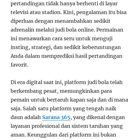
pertandingan tidak hanya berhenti di layar
televisi atau stadion. Kini, pengalaman itu bisa
diperluas dengan menambahkan sedikit
adrenalin melalui judi bola online. Permainan
ini menawarkan cara seru untuk menguji
insting, strategi, dan sedikit keberuntungan
Anda dalam memprediksi hasil pertandingan
favorit.
Di era digital saat ini, platform judi bola telah
berkembang pesat, memungkinkan para
pemain untuk bertaruh kapan saja dan di mana
saja. Salah satu platform yang tengah naik
daun adalah
Sarana 365
, yang dikenal dengan
layanan profesional dan sistem taruhan yang
aman. Keunggulan dari platform ini bukan