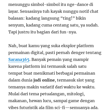
menunggu simbol-simbol itu nge-dance di
layar. Sensasinya tuh kayak nunggu notif chat
balasan: kadang langsung “ting!” bikin
senyum, kadang cuma centang satu, ya sudah.
Tapi justru itu bagian dari fun-nya.
Nah, buat kamu yang suka eksplor platform
permainan digital, pasti pernah denger tentang
Sarana365
. Banyak pemain yang mampir
karena platform ini termasuk salah satu
tempat buat menikmati berbagai permainan
dalam dunia
judi online
, termasuk slot yang
temanya makin variatif dari waktu ke waktu.
Mulai dari tema petualangan, mitologi,
makanan, hewan lucu, sampai game dengan
vibes futuristik ala film sci-fi—semuanya ada.