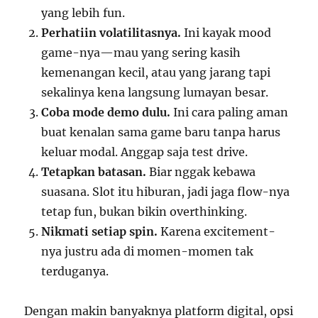
yang lebih fun.
Perhatiin volatilitasnya.
Ini kayak mood
game-nya—mau yang sering kasih
kemenangan kecil, atau yang jarang tapi
sekalinya kena langsung lumayan besar.
Coba mode demo dulu.
Ini cara paling aman
buat kenalan sama game baru tanpa harus
keluar modal. Anggap saja test drive.
Tetapkan batasan.
Biar nggak kebawa
suasana. Slot itu hiburan, jadi jaga flow-nya
tetap fun, bukan bikin overthinking.
Nikmati setiap spin.
Karena excitement-
nya justru ada di momen-momen tak
terduganya.
Dengan makin banyaknya platform digital, opsi