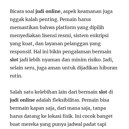
Bicara soal
judi online
, aspek keamanan juga
nggak kalah penting. Pemain harus
memastikan bahwa platform yang dipilih
menyediakan lisensi resmi, sistem enkripsi
yang kuat, dan layanan pelanggan yang
responsif. Hal ini bikin pengalaman bermain
slot
jadi lebih nyaman dan minim risiko. Jadi,
selain seru, juga aman untuk dijadikan hiburan
rutin.
Salah satu kelebihan lain dari bermain
slot
di
judi online
adalah fleksibilitas. Pemain bisa
bermain kapan saja, dari mana saja, tanpa
harus datang ke lokasi fisik. Ini cocok banget
buat mereka yang punya jadwal padat tapi