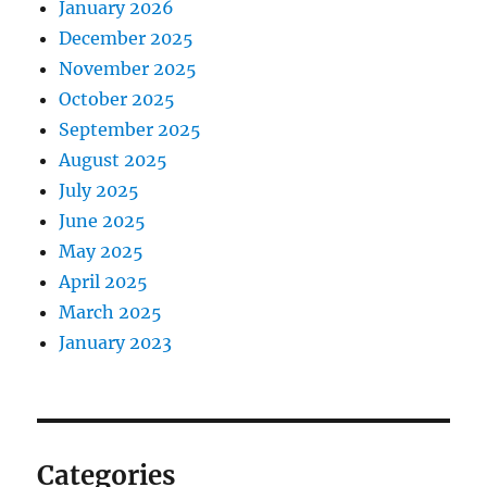
January 2026
December 2025
November 2025
October 2025
September 2025
August 2025
July 2025
June 2025
May 2025
April 2025
March 2025
January 2023
Categories