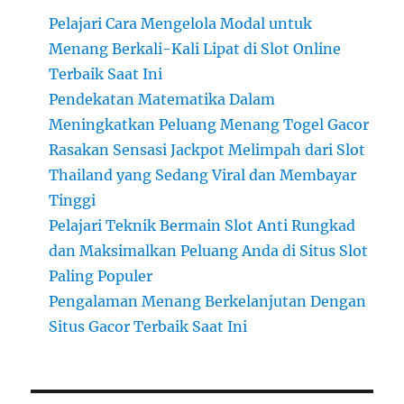
Pelajari Cara Mengelola Modal untuk
Menang Berkali-Kali Lipat di Slot Online
Terbaik Saat Ini
Pendekatan Matematika Dalam
Meningkatkan Peluang Menang Togel Gacor
Rasakan Sensasi Jackpot Melimpah dari Slot
Thailand yang Sedang Viral dan Membayar
Tinggi
Pelajari Teknik Bermain Slot Anti Rungkad
dan Maksimalkan Peluang Anda di Situs Slot
Paling Populer
Pengalaman Menang Berkelanjutan Dengan
Situs Gacor Terbaik Saat Ini