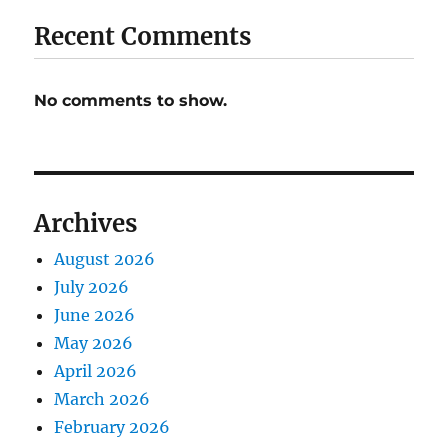
Recent Comments
No comments to show.
Archives
August 2026
July 2026
June 2026
May 2026
April 2026
March 2026
February 2026