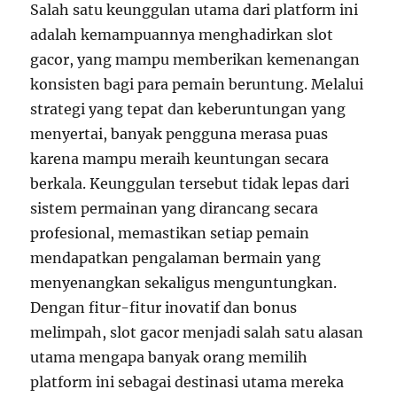
Salah satu keunggulan utama dari platform ini
adalah kemampuannya menghadirkan slot
gacor, yang mampu memberikan kemenangan
konsisten bagi para pemain beruntung. Melalui
strategi yang tepat dan keberuntungan yang
menyertai, banyak pengguna merasa puas
karena mampu meraih keuntungan secara
berkala. Keunggulan tersebut tidak lepas dari
sistem permainan yang dirancang secara
profesional, memastikan setiap pemain
mendapatkan pengalaman bermain yang
menyenangkan sekaligus menguntungkan.
Dengan fitur-fitur inovatif dan bonus
melimpah, slot gacor menjadi salah satu alasan
utama mengapa banyak orang memilih
platform ini sebagai destinasi utama mereka