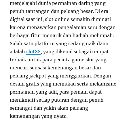
menjelajahi dunia permainan daring yang
penuh tantangan dan peluang besar. Di era
digital saat ini, slot online semakin diminati
karena menawarkan pengalaman seru dengan
berbagai fitur menarik dan hadiah melimpah.
Salah satu platform yang sedang naik daun
adalah
slot88
, yang dikenal sebagai tempat
terbaik untuk para pecinta game slot yang
mencari sensasi kemenangan besar dan
peluang jackpot yang menggiurkan. Dengan
desain grafis yang memukau serta mekanisme
permainan yang adil, para pemain dapat
menikmati setiap putaran dengan penuh
semangat dan yakin akan peluang
kemenangan yang nyata.