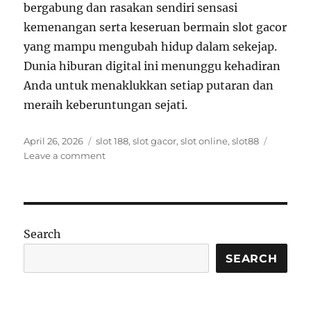
bergabung dan rasakan sendiri sensasi
kemenangan serta keseruan bermain slot gacor
yang mampu mengubah hidup dalam sekejap.
Dunia hiburan digital ini menunggu kehadiran
Anda untuk menaklukkan setiap putaran dan
meraih keberuntungan sejati.
Posted
Tags
April 26, 2026
slot 188
,
slot gacor
,
slot online
,
slot88
on
on
Leave a comment
Teknik
Slot
Online
Slot
188
Search
yang
Membantu
SEARCH
Raih
Jackpot
Tanpa