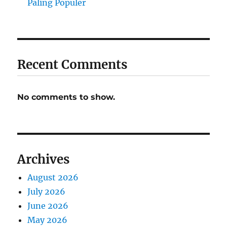
Paling Populer
Recent Comments
No comments to show.
Archives
August 2026
July 2026
June 2026
May 2026