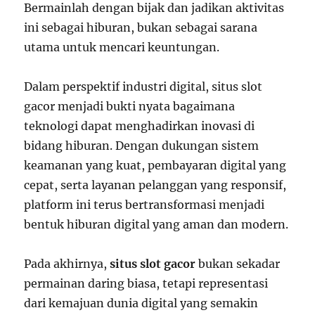
Bermainlah dengan bijak dan jadikan aktivitas
ini sebagai hiburan, bukan sebagai sarana
utama untuk mencari keuntungan.
Dalam perspektif industri digital, situs slot
gacor menjadi bukti nyata bagaimana
teknologi dapat menghadirkan inovasi di
bidang hiburan. Dengan dukungan sistem
keamanan yang kuat, pembayaran digital yang
cepat, serta layanan pelanggan yang responsif,
platform ini terus bertransformasi menjadi
bentuk hiburan digital yang aman dan modern.
Pada akhirnya,
situs slot gacor
bukan sekadar
permainan daring biasa, tetapi representasi
dari kemajuan dunia digital yang semakin