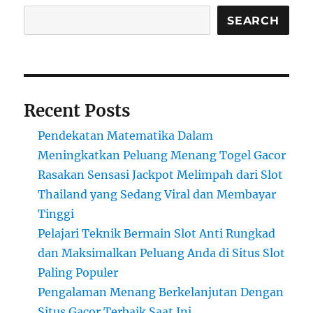
Kemajuan
Modern
SEARCH
Recent Posts
Pendekatan Matematika Dalam
Meningkatkan Peluang Menang Togel Gacor
Rasakan Sensasi Jackpot Melimpah dari Slot
Thailand yang Sedang Viral dan Membayar
Tinggi
Pelajari Teknik Bermain Slot Anti Rungkad
dan Maksimalkan Peluang Anda di Situs Slot
Paling Populer
Pengalaman Menang Berkelanjutan Dengan
Situs Gacor Terbaik Saat Ini