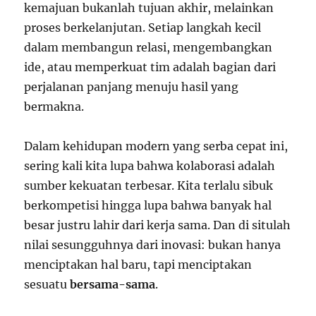
kemajuan bukanlah tujuan akhir, melainkan
proses berkelanjutan. Setiap langkah kecil
dalam membangun relasi, mengembangkan
ide, atau memperkuat tim adalah bagian dari
perjalanan panjang menuju hasil yang
bermakna.
Dalam kehidupan modern yang serba cepat ini,
sering kali kita lupa bahwa kolaborasi adalah
sumber kekuatan terbesar. Kita terlalu sibuk
berkompetisi hingga lupa bahwa banyak hal
besar justru lahir dari kerja sama. Dan di situlah
nilai sesungguhnya dari inovasi: bukan hanya
menciptakan hal baru, tapi menciptakan
sesuatu
bersama-sama
.