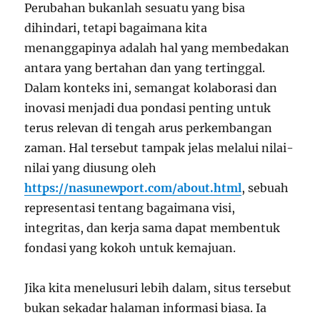
Modern
Perubahan bukanlah sesuatu yang bisa
dihindari, tetapi bagaimana kita
menanggapinya adalah hal yang membedakan
antara yang bertahan dan yang tertinggal.
Dalam konteks ini, semangat kolaborasi dan
inovasi menjadi dua pondasi penting untuk
terus relevan di tengah arus perkembangan
zaman. Hal tersebut tampak jelas melalui nilai-
nilai yang diusung oleh
https://nasunewport.com/about.html
, sebuah
representasi tentang bagaimana visi,
integritas, dan kerja sama dapat membentuk
fondasi yang kokoh untuk kemajuan.
Jika kita menelusuri lebih dalam, situs tersebut
bukan sekadar halaman informasi biasa. Ia