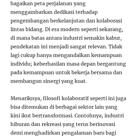
bagaikan peta perjalanan yang
menggambarkan dedikasi terhadap
pengembangan berkelanjutan dan kolaborasi
lintas bidang. Di era modern seperti sekarang,
di mana batas antara industri semakin kabur,
pendekatan ini menjadi sangat relevan. Tidak
lagi cukup hanya mengandalkan kemampuan
individu; keberhasilan masa depan bergantung
pada kemampuan untuk bekerja bersama dan
membangun sinergi yang kuat.
Menariknya, filosofi kolaboratif seperti ini juga
bisa ditemukan di berbagai sektor lain yang
kini ikut bertransformasi. Contohnya, industri
hiburan dan rekreasi yang terus berinovasi
demi menghadirkan pengalaman baru bagi