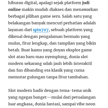
hiburan digital, apalagi sejak platform
judi
online
makin mudah diakses dan menawarkan
berbagai pilihan game seru. Salah satu yang
belakangan banyak mencuri perhatian adalah
layanan dari
spin707
, sebuah platform yang
dikenal dengan pengalaman bermain yang
mulus, fitur lengkap, dan tampilan yang bikin
betah. Buat kamu yang doyan eksplor game
slot atau baru mau nyemplung, dunia slot
modern sekarang udah jauh lebih interaktif
dan fun dibanding era klasik yang cuma
memutar gulungan tanpa fitur tambahan.
Slot modern hadir dengan tema-tema unik
yang ngegas banget—mulai dari petualangan
luar angkasa, dunia fantasi, sampai vibe neon