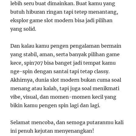
lebih seru buat dimainkan. Buat kamu yang
butuh hiburan ringan tapi tetep menantang,
eksplor game slot modern bisa jadi pilihan
yang solid.
Dan kalau kamu pengen pengalaman bermain
yang stabil, aman, serta banyak pilihan game
kece, spin707 bisa banget jadi tempat kamu
nge-spin dengan santai tapi tetap classy.
Akhirnya, dunia slot modern bukan cuma soal
menang atau kalah, tapi juga soal menikmati
vibe, visual, dan momen-momen kecil yang
bikin kamu pengen spin lagi dan lagi.
Selamat mencoba, dan semoga putaranmu kali
ini penuh kejutan menyenangkan!