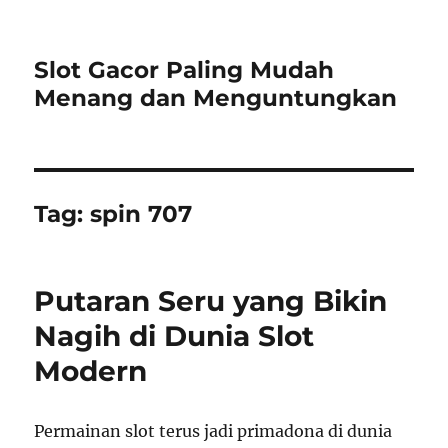
Slot Gacor Paling Mudah
Menang dan Menguntungkan
Tag:
spin 707
Putaran Seru yang Bikin
Nagih di Dunia Slot
Modern
Permainan slot terus jadi primadona di dunia