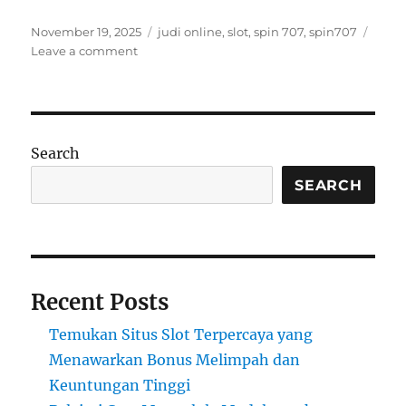
Posted
Tags
November 19, 2025
judi online
,
slot
,
spin 707
,
spin707
on
on
Leave a comment
Putaran
Seru
yang
Bikin
Nagih
Search
di
Dunia
SEARCH
Slot
Modern
Recent Posts
Temukan Situs Slot Terpercaya yang
Menawarkan Bonus Melimpah dan
Keuntungan Tinggi