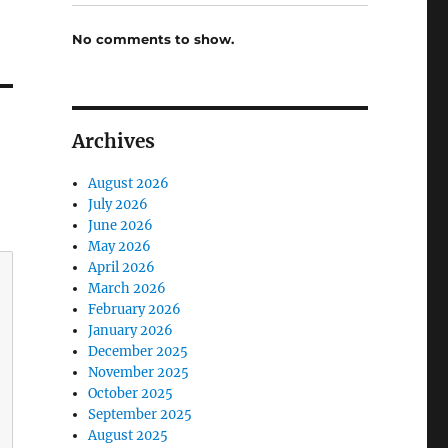
No comments to show.
Archives
August 2026
July 2026
June 2026
May 2026
April 2026
March 2026
February 2026
January 2026
December 2025
November 2025
October 2025
September 2025
August 2025