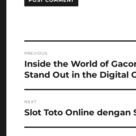
Post
PREVIOUS
navigation
Inside the World of Gac
Previous
post:
Stand Out in the Digital
NEXT
Slot Toto Online dengan 
Next
post: