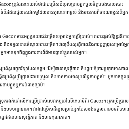
Gacor ត្រូវបានគេយល់ថាជាជម្រើសដ៏ល្អសម្រាប់អ្នកចូលចិត្តលេងបាល់បោះ
ំព័រដែលផ្តល់សេវាកម្មដែលមានគុណភាពខ្ពស់ និងមានការពិចារណាខ្ពស់ពីអ្នក
 Gacor មានអត្ថប្រយោជន៍ច្រើនសម្រាប់អ្នកប្រើប្រាស់។ វាបានផ្តល់ឱ្យនូវឱក
េង និងទទួលបានចំណូលបានច្រើន។ វាពង្រឹងសុវត្ថិភាពនិងការជួញដូរសម្រាប់អ្ន
្នកអាចទុកចិត្តក្នុងការពារព័ត៌មានផ្ទាល់ខ្លួនរបស់អ្នក។
រព័ន្ធបច្ចេកវិទ្យាដែលឧត្តម ដើម្បីធានាសុវត្ថិភាព និងជួយឱ្យការប្រកួតមានភាព
តប្រព័ន្ធប្រើប្រាស់ងាយស្រួល និងមានភាពមានប្រសិទ្ធភាពខ្ពស់។ អ្នកអាចចូលរ
ចាប់ខ្លួនឬការបំពានច្បាប់។
ទុកដាក់ទៅលើការប្រើប្រាស់សេវាកម្មនៅលើគេហទំព័រ Gacor។ អ្នកប្រើប្រាស់
ប់ និងបទបញ្ជានានា។ វាជាជម្រើសដ៏ល្អសម្រាប់អ្នកដែលចង់ទទួលបានបទពិសោធ
្ឌដែលមានសុវត្ថិភាព និងមានគុណភាព។