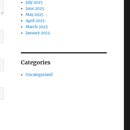
July 2025
June 2025
May 2025
April 2025
March 2025
January 2023
Categories
Uncategorized