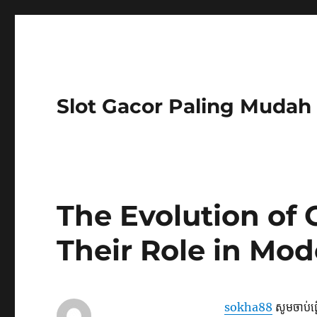
Slot Gacor Paling Mud
The Evolution of
Their Role in Mo
sokha88
សូមចាប់ផ្