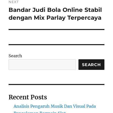
NEXT
Bandar Judi Bola Online Stabil
Next
post:
dengan Mix Parlay Terpercaya
Search
SEARCH
Recent Posts
Analisis Pengaruh Musik Dan Visual Pada