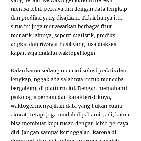
yang beralih ke waktogel karena mereka
merasa lebih percaya diri dengan data lengkap
dan prediksi yang disajikan. Tidak hanya itu,
situs ini juga menawarkan berbagai fitur
menarik lainnya, seperti statistik, prediksi
angka, dan riwayat hasil yang bisa diakses
kapan saja melalui waktogel login.
Kalau kamu sedang mencari solusi praktis dan
lengkap, nggak ada salahnya untuk mencoba
bergabung di platform ini. Dengan memahami
psikologis pemain dan karakteristiknya,
waktogel menyajikan data yang bukan cuma
akurat, tetapi juga mudah dipahami. Jadi, kamu
bisa membuat keputusan dengan lebih percaya
diri. Jangan sampai ketinggalan, karena di