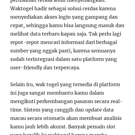
permainan terasa lebih menyenangkan.
Waktogel hadir sebagai solusi cerdas karena
menyediakan akses login yang gampang dan
cepat, sehingga kamu bisa langsung masuk dan
melihat data terbaru kapan saja. Tak perlu lagi
repot-repot mencari informasi dari berbagai
sumber yang nggak pasti, karena semuanya
sudah terintegrasi dalam satu platform yang
user-friendly dan terpercaya.
Selain itu, wak togel yang tersedia di platform
ini juga sangat membantu kamu dalam
mengikuti perkembangan pasaran secara real-
time. Sistem yang canggih dan update data
macau secara otomatis akan membuat analisis
kamu jauh lebih akurat. Banyak pemain slot