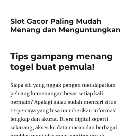
Slot Gacor Paling Mudah
Menang dan Menguntungkan
Tips gampang menang
togel buat pemula!
Siapa sih yang nggak pengen mendapatkan
peluang kemenangan besar setiap kali
bermain? Apalagi kalau sudah mencari situs
terpercaya yang bisa memberikan informasi
lengkap dan akurat. Di era digital seperti
sekarang, akses ke data macau dan berbagai