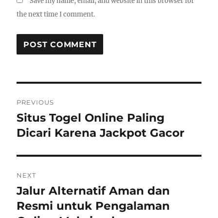
Save my name, email, and website in this browser for
the next time I comment.
Post
PREVIOUS
navigation
Situs Togel Online Paling
Previous
post:
Dicari Karena Jackpot Gacor
NEXT
Jalur Alternatif Aman dan
Next
post:
Resmi untuk Pengalaman