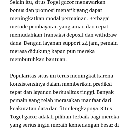
Selain itu, situs Togel gacor menawarkan
bonus dan promosi menarik yang dapat
meningkatkan modal permainan. Berbagai
metode pembayaran yang aman dan cepat
memudahkan transaksi deposit dan withdraw
dana. Dengan layanan support 24 jam, pemain
merasa didukung kapan pun mereka
membutuhkan bantuan.
Popularitas situs ini terus meningkat karena
konsistensinya dalam memberikan prediksi
tepat dan layanan berkualitas tinggi. Banyak
pemain yang telah merasakan manfaat dari
keakuratan data dan fitur lengkapnya. Situs
Togel gacor adalah pilihan terbaik bagi mereka
yang serius ingin meraih kemenangan besar di