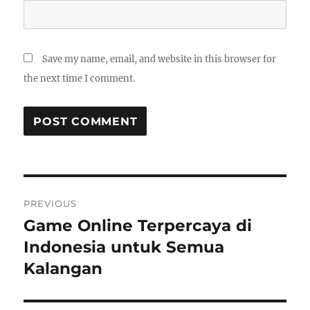
Save my name, email, and website in this browser for
the next time I comment.
Post
PREVIOUS
navigation
Game Online Terpercaya di
Previous
post:
Indonesia untuk Semua
Kalangan