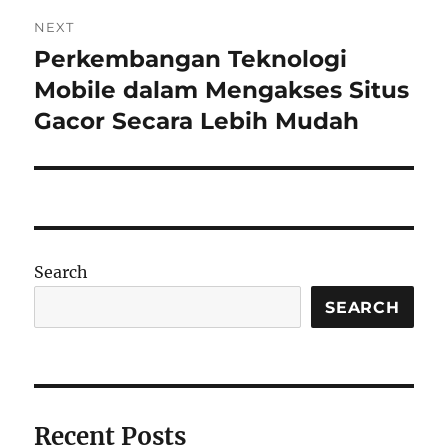
NEXT
Perkembangan Teknologi
Next
post:
Mobile dalam Mengakses Situs
Gacor Secara Lebih Mudah
Search
SEARCH
Recent Posts