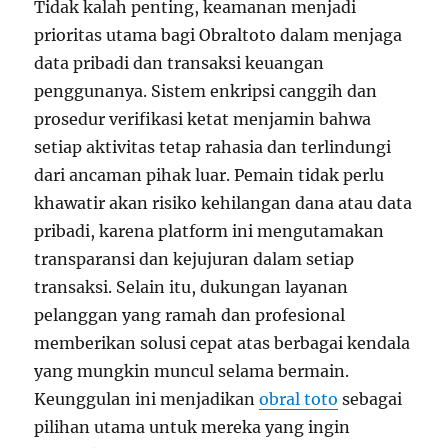
Tidak kalah penting, keamanan menjadi
prioritas utama bagi Obraltoto dalam menjaga
data pribadi dan transaksi keuangan
penggunanya. Sistem enkripsi canggih dan
prosedur verifikasi ketat menjamin bahwa
setiap aktivitas tetap rahasia dan terlindungi
dari ancaman pihak luar. Pemain tidak perlu
khawatir akan risiko kehilangan dana atau data
pribadi, karena platform ini mengutamakan
transparansi dan kejujuran dalam setiap
transaksi. Selain itu, dukungan layanan
pelanggan yang ramah dan profesional
memberikan solusi cepat atas berbagai kendala
yang mungkin muncul selama bermain.
Keunggulan ini menjadikan
obral toto
sebagai
pilihan utama untuk mereka yang ingin