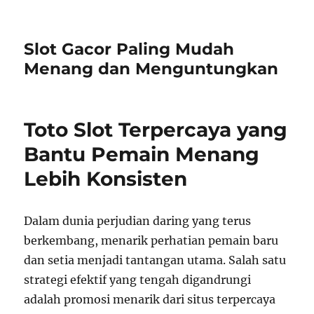
Slot Gacor Paling Mudah
Menang dan Menguntungkan
Toto Slot Terpercaya yang
Bantu Pemain Menang
Lebih Konsisten
Dalam dunia perjudian daring yang terus
berkembang, menarik perhatian pemain baru
dan setia menjadi tantangan utama. Salah satu
strategi efektif yang tengah digandrungi
adalah promosi menarik dari situs terpercaya