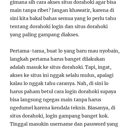
gimana sih cara akses situs dorahoki agar bisa
main tanpa ribet? Jangan khawatir, karena di
sini kita bakal bahas semua yang lo perlu tahu
tentang dorahoki login dan situs dorahoki
yang paling gampang diakses.
Pertama-tama, buat lo yang baru mau nyobain,
langkah pertama harus banget dilakukan
adalah masuk ke situs dorahoki. Tapi, ingat,
akses ke situs ini nggak selalu mulus, apalagi
kalau lo nggak tahu caranya. Nah, di sini lo
harus paham betul cara login dorahoki supaya
bisa langsung ngegas main tanpa harus
ngedumel karena kendala teknis. Biasanya, di
situs dorahoki, login gampang banget kok.
Tinggal masukin username dan password yang