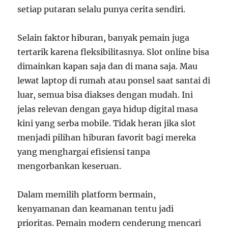
setiap putaran selalu punya cerita sendiri.
Selain faktor hiburan, banyak pemain juga
tertarik karena fleksibilitasnya. Slot online bisa
dimainkan kapan saja dan di mana saja. Mau
lewat laptop di rumah atau ponsel saat santai di
luar, semua bisa diakses dengan mudah. Ini
jelas relevan dengan gaya hidup digital masa
kini yang serba mobile. Tidak heran jika slot
menjadi pilihan hiburan favorit bagi mereka
yang menghargai efisiensi tanpa
mengorbankan keseruan.
Dalam memilih platform bermain,
kenyamanan dan keamanan tentu jadi
prioritas. Pemain modern cenderung mencari