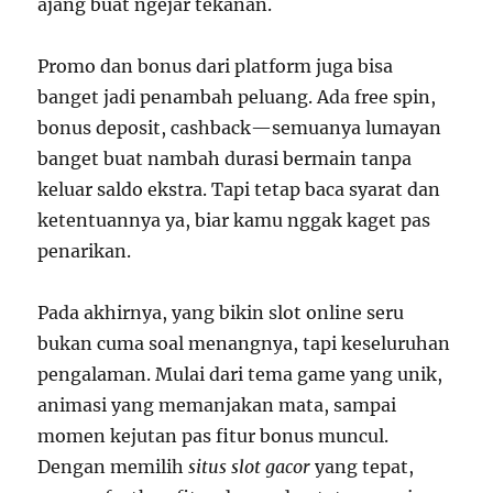
ajang buat ngejar tekanan.
Promo dan bonus dari platform juga bisa
banget jadi penambah peluang. Ada free spin,
bonus deposit, cashback—semuanya lumayan
banget buat nambah durasi bermain tanpa
keluar saldo ekstra. Tapi tetap baca syarat dan
ketentuannya ya, biar kamu nggak kaget pas
penarikan.
Pada akhirnya, yang bikin slot online seru
bukan cuma soal menangnya, tapi keseluruhan
pengalaman. Mulai dari tema game yang unik,
animasi yang memanjakan mata, sampai
momen kejutan pas fitur bonus muncul.
Dengan memilih
situs slot gacor
yang tepat,