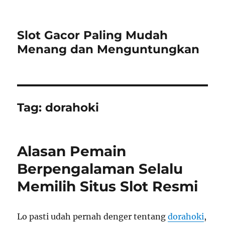
Slot Gacor Paling Mudah
Menang dan Menguntungkan
Tag:
dorahoki
Alasan Pemain
Berpengalaman Selalu
Memilih Situs Slot Resmi
Lo pasti udah pernah denger tentang
dorahoki
,