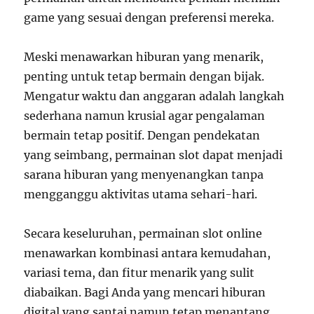
game yang sesuai dengan preferensi mereka.
Meski menawarkan hiburan yang menarik,
penting untuk tetap bermain dengan bijak.
Mengatur waktu dan anggaran adalah langkah
sederhana namun krusial agar pengalaman
bermain tetap positif. Dengan pendekatan
yang seimbang, permainan slot dapat menjadi
sarana hiburan yang menyenangkan tanpa
mengganggu aktivitas utama sehari-hari.
Secara keseluruhan, permainan slot online
menawarkan kombinasi antara kemudahan,
variasi tema, dan fitur menarik yang sulit
diabaikan. Bagi Anda yang mencari hiburan
digital yang santai namun tetap menantang,