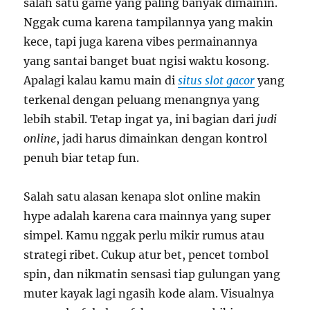
salah satu game yang paling banyak dimainin.
Nggak cuma karena tampilannya yang makin
kece, tapi juga karena vibes permainannya
yang santai banget buat ngisi waktu kosong.
Apalagi kalau kamu main di
situs slot gacor
yang
terkenal dengan peluang menangnya yang
lebih stabil. Tetap ingat ya, ini bagian dari
judi
online
, jadi harus dimainkan dengan kontrol
penuh biar tetap fun.
Salah satu alasan kenapa slot online makin
hype adalah karena cara mainnya yang super
simpel. Kamu nggak perlu mikir rumus atau
strategi ribet. Cukup atur bet, pencet tombol
spin, dan nikmatin sensasi tiap gulungan yang
muter kayak lagi ngasih kode alam. Visualnya