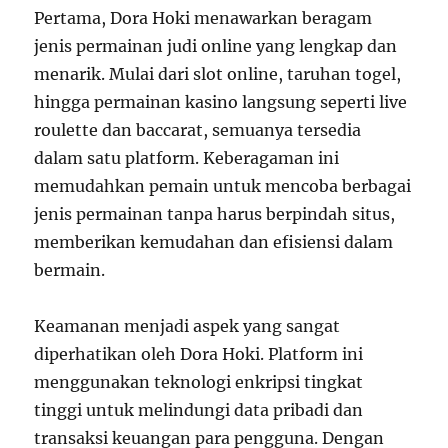
Pertama, Dora Hoki menawarkan beragam
jenis permainan judi online yang lengkap dan
menarik. Mulai dari slot online, taruhan togel,
hingga permainan kasino langsung seperti live
roulette dan baccarat, semuanya tersedia
dalam satu platform. Keberagaman ini
memudahkan pemain untuk mencoba berbagai
jenis permainan tanpa harus berpindah situs,
memberikan kemudahan dan efisiensi dalam
bermain.
Keamanan menjadi aspek yang sangat
diperhatikan oleh Dora Hoki. Platform ini
menggunakan teknologi enkripsi tingkat
tinggi untuk melindungi data pribadi dan
transaksi keuangan para pengguna. Dengan