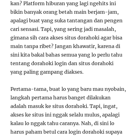
kan? Platform hiburan yang lagi ngehits ini
bikin banyak orang betah main berjam-jam,
apalagi buat yang suka tantangan dan pengen
cari sensasi. Tapi, yang sering jadi masalah,
gimana sih cara akses situs dorahoki agar bisa
main tanpa ribet? Jangan khawatir, karena di
sini kita bakal bahas semua yang lo perlu tahu
tentang dorahoki login dan situs dorahoki
yang paling gampang diakses.
Pertama-tama, buat lo yang baru mau nyobain,
langkah pertama harus banget dilakukan
adalah masuk ke situs dorahoki. Tapi, ingat,
akses ke situs ini nggak selalu mulus, apalagi
kalau lo nggak tahu caranya. Nah, di sini lo
harus paham betul cara login dorahoki supaya