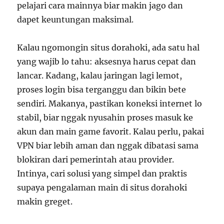
pelajari cara mainnya biar makin jago dan
dapet keuntungan maksimal.
Kalau ngomongin situs dorahoki, ada satu hal
yang wajib lo tahu: aksesnya harus cepat dan
lancar. Kadang, kalau jaringan lagi lemot,
proses login bisa terganggu dan bikin bete
sendiri. Makanya, pastikan koneksi internet lo
stabil, biar nggak nyusahin proses masuk ke
akun dan main game favorit. Kalau perlu, pakai
VPN biar lebih aman dan nggak dibatasi sama
blokiran dari pemerintah atau provider.
Intinya, cari solusi yang simpel dan praktis
supaya pengalaman main di situs dorahoki
makin greget.