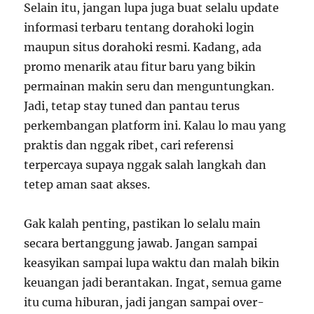
Selain itu, jangan lupa juga buat selalu update
informasi terbaru tentang dorahoki login
maupun situs dorahoki resmi. Kadang, ada
promo menarik atau fitur baru yang bikin
permainan makin seru dan menguntungkan.
Jadi, tetap stay tuned dan pantau terus
perkembangan platform ini. Kalau lo mau yang
praktis dan nggak ribet, cari referensi
terpercaya supaya nggak salah langkah dan
tetep aman saat akses.
Gak kalah penting, pastikan lo selalu main
secara bertanggung jawab. Jangan sampai
keasyikan sampai lupa waktu dan malah bikin
keuangan jadi berantakan. Ingat, semua game
itu cuma hiburan, jadi jangan sampai over-