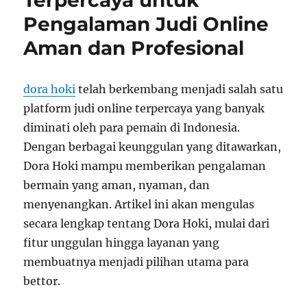
Terpercaya untuk
Peluang
Pengalaman Judi Online
Menang
yang
Aman dan Profesional
Bikin
Ketagihan
dora hoki
telah berkembang menjadi salah satu
platform judi online terpercaya yang banyak
diminati oleh para pemain di Indonesia.
Dengan berbagai keunggulan yang ditawarkan,
Dora Hoki mampu memberikan pengalaman
bermain yang aman, nyaman, dan
menyenangkan. Artikel ini akan mengulas
secara lengkap tentang Dora Hoki, mulai dari
fitur unggulan hingga layanan yang
membuatnya menjadi pilihan utama para
bettor.