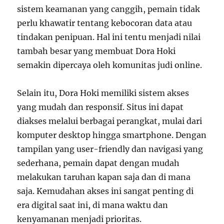
sistem keamanan yang canggih, pemain tidak
perlu khawatir tentang kebocoran data atau
tindakan penipuan. Hal ini tentu menjadi nilai
tambah besar yang membuat Dora Hoki
semakin dipercaya oleh komunitas judi online.
Selain itu, Dora Hoki memiliki sistem akses
yang mudah dan responsif. Situs ini dapat
diakses melalui berbagai perangkat, mulai dari
komputer desktop hingga smartphone. Dengan
tampilan yang user-friendly dan navigasi yang
sederhana, pemain dapat dengan mudah
melakukan taruhan kapan saja dan di mana
saja. Kemudahan akses ini sangat penting di
era digital saat ini, di mana waktu dan
kenyamanan menjadi prioritas.