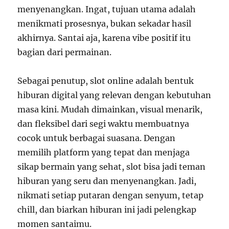
menyenangkan. Ingat, tujuan utama adalah
menikmati prosesnya, bukan sekadar hasil
akhirnya. Santai aja, karena vibe positif itu
bagian dari permainan.
Sebagai penutup, slot online adalah bentuk
hiburan digital yang relevan dengan kebutuhan
masa kini. Mudah dimainkan, visual menarik,
dan fleksibel dari segi waktu membuatnya
cocok untuk berbagai suasana. Dengan
memilih platform yang tepat dan menjaga
sikap bermain yang sehat, slot bisa jadi teman
hiburan yang seru dan menyenangkan. Jadi,
nikmati setiap putaran dengan senyum, tetap
chill, dan biarkan hiburan ini jadi pelengkap
momen santaimu.