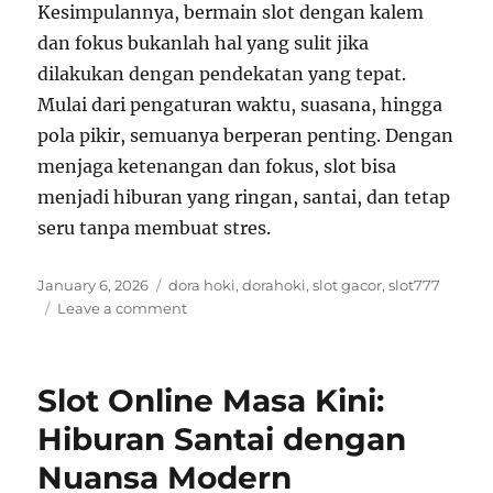
Kesimpulannya, bermain slot dengan kalem
dan fokus bukanlah hal yang sulit jika
dilakukan dengan pendekatan yang tepat.
Mulai dari pengaturan waktu, suasana, hingga
pola pikir, semuanya berperan penting. Dengan
menjaga ketenangan dan fokus, slot bisa
menjadi hiburan yang ringan, santai, dan tetap
seru tanpa membuat stres.
Posted
Tags
January 6, 2026
dora hoki
,
dorahoki
,
slot gacor
,
slot777
on
on
Leave a comment
Tips
Slot
Biar
Slot Online Masa Kini:
Main
Tetap
Hiburan Santai dengan
Kalem
Nuansa Modern
dan
Fokus