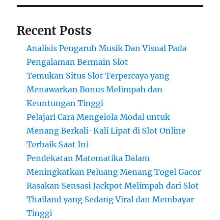
Recent Posts
Analisis Pengaruh Musik Dan Visual Pada
Pengalaman Bermain Slot
Temukan Situs Slot Terpercaya yang
Menawarkan Bonus Melimpah dan
Keuntungan Tinggi
Pelajari Cara Mengelola Modal untuk
Menang Berkali-Kali Lipat di Slot Online
Terbaik Saat Ini
Pendekatan Matematika Dalam
Meningkatkan Peluang Menang Togel Gacor
Rasakan Sensasi Jackpot Melimpah dari Slot
Thailand yang Sedang Viral dan Membayar
Tinggi