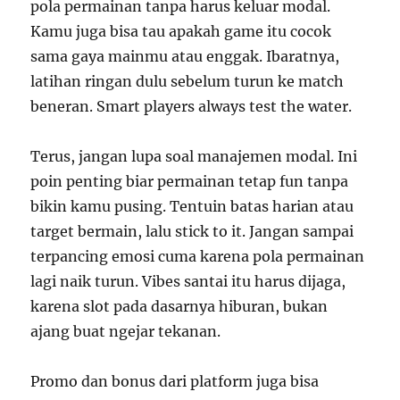
pola permainan tanpa harus keluar modal.
Kamu juga bisa tau apakah game itu cocok
sama gaya mainmu atau enggak. Ibaratnya,
latihan ringan dulu sebelum turun ke match
beneran. Smart players always test the water.
Terus, jangan lupa soal manajemen modal. Ini
poin penting biar permainan tetap fun tanpa
bikin kamu pusing. Tentuin batas harian atau
target bermain, lalu stick to it. Jangan sampai
terpancing emosi cuma karena pola permainan
lagi naik turun. Vibes santai itu harus dijaga,
karena slot pada dasarnya hiburan, bukan
ajang buat ngejar tekanan.
Promo dan bonus dari platform juga bisa