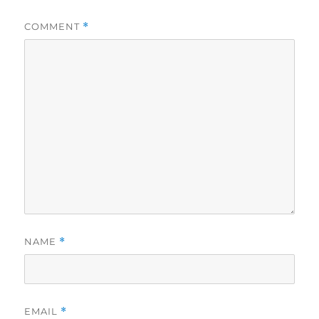
COMMENT
*
NAME
*
EMAIL
*