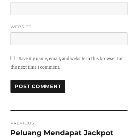
WEBSITE
Save my name, email, and website in this browser for
the next time I comment.
Post
PREVIOUS
navigation
Peluang Mendapat Jackpot
Previous