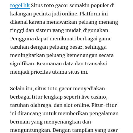
togel hk
Situs toto gacor semakin populer di
kalangan pecinta judi online. Platform ini
dikenal karena menawarkan peluang menang
tinggi dan sistem yang mudah digunakan.
Pengguna dapat menikmati berbagai game
taruhan dengan peluang besar, sehingga
meningkatkan peluang kemenangan secara
signifikan. Keamanan data dan transaksi
menjadi prioritas utama situs ini.
Selain itu, situs toto gacor menyediakan
berbagai fitur lengkap seperti live casino,
taruhan olahraga, dan slot online. Fitur-fitur
ini dirancang untuk memberikan pengalaman
bermain yang menyenangkan dan
menguntungkan. Dengan tampilan yang user-