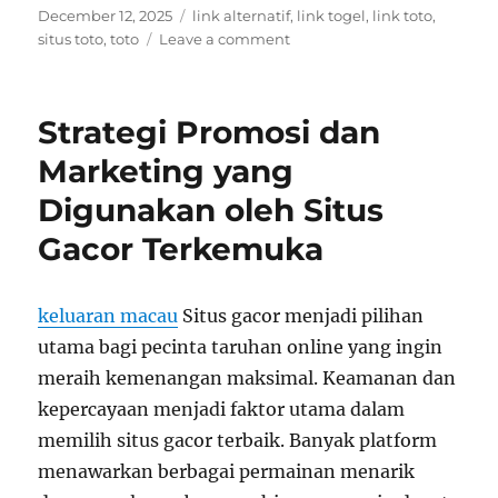
Posted
Tags
December 12, 2025
link alternatif
,
link togel
,
link toto
,
on
on
situs toto
,
toto
Leave a comment
Perkembangan
Teknologi
AI
Strategi Promosi dan
dalam
Personalisasi
Marketing yang
Pengalaman
Digunakan oleh Situs
Bermain
di
Gacor Terkemuka
Situs
Gacor
keluaran macau
Situs gacor menjadi pilihan
utama bagi pecinta taruhan online yang ingin
meraih kemenangan maksimal. Keamanan dan
kepercayaan menjadi faktor utama dalam
memilih situs gacor terbaik. Banyak platform
menawarkan berbagai permainan menarik