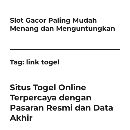
Slot Gacor Paling Mudah
Menang dan Menguntungkan
Tag:
link togel
Situs Togel Online
Terpercaya dengan
Pasaran Resmi dan Data
Akhir