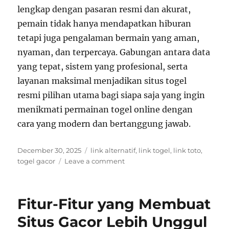
lengkap dengan pasaran resmi dan akurat,
pemain tidak hanya mendapatkan hiburan
tetapi juga pengalaman bermain yang aman,
nyaman, dan terpercaya. Gabungan antara data
yang tepat, sistem yang profesional, serta
layanan maksimal menjadikan situs togel
resmi pilihan utama bagi siapa saja yang ingin
menikmati permainan togel online dengan
cara yang modern dan bertanggung jawab.
Posted
Tags
December 30, 2025
link alternatif
,
link togel
,
link toto
,
on
on
togel gacor
Leave a comment
Situs
Togel
Online
Fitur-Fitur yang Membuat
Terpercaya
dengan
Situs Gacor Lebih Unggul
Pasaran