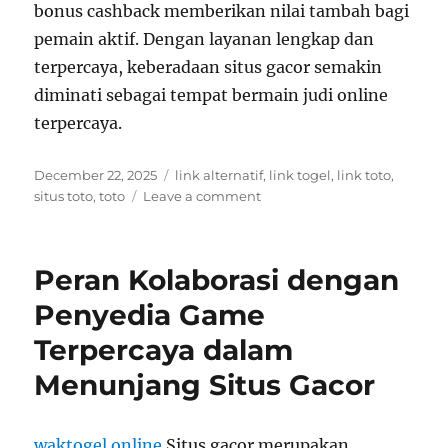
bonus cashback memberikan nilai tambah bagi
pemain aktif. Dengan layanan lengkap dan
terpercaya, keberadaan situs gacor semakin
diminati sebagai tempat bermain judi online
terpercaya.
Posted
Tags
December 22, 2025
link alternatif
,
link togel
,
link toto
,
on
on
situs toto
,
toto
Leave a comment
Faktor-
Faktor
yang
Peran Kolaborasi dengan
Mempengaruhi
Popularitas
Penyedia Game
Situs
Terpercaya dalam
Gacor
Saat
Menunjang Situs Gacor
Ini
waktogel online
Situs gacor merupakan