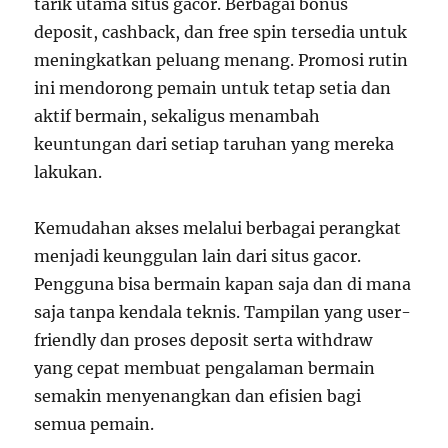
tarik utama situs gacor. Berbagai bonus
deposit, cashback, dan free spin tersedia untuk
meningkatkan peluang menang. Promosi rutin
ini mendorong pemain untuk tetap setia dan
aktif bermain, sekaligus menambah
keuntungan dari setiap taruhan yang mereka
lakukan.
Kemudahan akses melalui berbagai perangkat
menjadi keunggulan lain dari situs gacor.
Pengguna bisa bermain kapan saja dan di mana
saja tanpa kendala teknis. Tampilan yang user-
friendly dan proses deposit serta withdraw
yang cepat membuat pengalaman bermain
semakin menyenangkan dan efisien bagi
semua pemain.