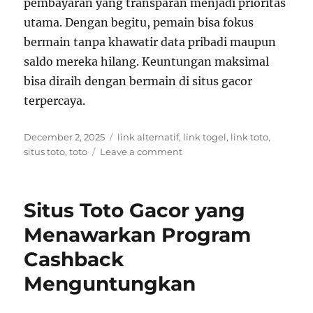
pembayaran yang transparan menjadi prioritas
utama. Dengan begitu, pemain bisa fokus
bermain tanpa khawatir data pribadi maupun
saldo mereka hilang. Keuntungan maksimal
bisa diraih dengan bermain di situs gacor
terpercaya.
Posted
Tags
December 2, 2025
link alternatif
,
link togel
,
link toto
,
on
on
situs toto
,
toto
Leave a comment
Analisis
Keuntungan
Bermain
Situs Toto Gacor yang
di
Situs
Menawarkan Program
Gacor
Cashback
dengan
Sistem
Menguntungkan
RNG
Terpercaya