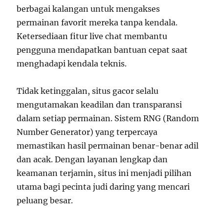
berbagai kalangan untuk mengakses
permainan favorit mereka tanpa kendala.
Ketersediaan fitur live chat membantu
pengguna mendapatkan bantuan cepat saat
menghadapi kendala teknis.
Tidak ketinggalan, situs gacor selalu
mengutamakan keadilan dan transparansi
dalam setiap permainan. Sistem RNG (Random
Number Generator) yang terpercaya
memastikan hasil permainan benar-benar adil
dan acak. Dengan layanan lengkap dan
keamanan terjamin, situs ini menjadi pilihan
utama bagi pecinta judi daring yang mencari
peluang besar.