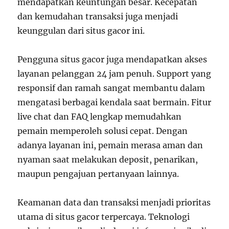
mendapatkan keuntungan besar. Kecepatan
dan kemudahan transaksi juga menjadi
keunggulan dari situs gacor ini.
Pengguna situs gacor juga mendapatkan akses
layanan pelanggan 24 jam penuh. Support yang
responsif dan ramah sangat membantu dalam
mengatasi berbagai kendala saat bermain. Fitur
live chat dan FAQ lengkap memudahkan
pemain memperoleh solusi cepat. Dengan
adanya layanan ini, pemain merasa aman dan
nyaman saat melakukan deposit, penarikan,
maupun pengajuan pertanyaan lainnya.
Keamanan data dan transaksi menjadi prioritas
utama di situs gacor terpercaya. Teknologi