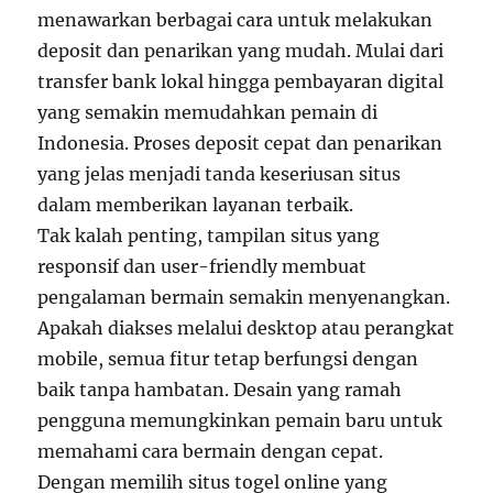
menawarkan berbagai cara untuk melakukan
deposit dan penarikan yang mudah. Mulai dari
transfer bank lokal hingga pembayaran digital
yang semakin memudahkan pemain di
Indonesia. Proses deposit cepat dan penarikan
yang jelas menjadi tanda keseriusan situs
dalam memberikan layanan terbaik.
Tak kalah penting, tampilan situs yang
responsif dan user-friendly membuat
pengalaman bermain semakin menyenangkan.
Apakah diakses melalui desktop atau perangkat
mobile, semua fitur tetap berfungsi dengan
baik tanpa hambatan. Desain yang ramah
pengguna memungkinkan pemain baru untuk
memahami cara bermain dengan cepat.
Dengan memilih situs togel online yang