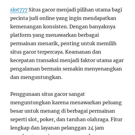
slot777
Situs gacor menjadi pilihan utama bagi
pecinta judi online yang ingin mendapatkan
kemenangan konsisten. Dengan banyaknya
platform yang menawarkan berbagai
permainan menarik, penting untuk memilih
situs gacor terpercaya. Keamanan dan
kecepatan transaksi menjadi faktor utama agar
pengalaman bermain semakin menyenangkan
dan menguntungkan.
Penggunaan situs gacor sangat
menguntungkan karena menawarkan peluang
besar untuk menang di berbagai permainan
seperti slot, poker, dan taruhan olahraga. Fitur
lengkap dan layanan pelanggan 24 jam