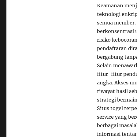
Keamanan menjad
teknologi enkrip
semua member. 
berkonsentrasi
risiko kebocoran
pendaftaran dir
bergabung tanpa
Selain menawark
fitur-fitur pe
angka. Akses mud
riwayat hasil 
strategi bermain
Situs togel terp
service yang be
berbagai masalah
informasi tenta