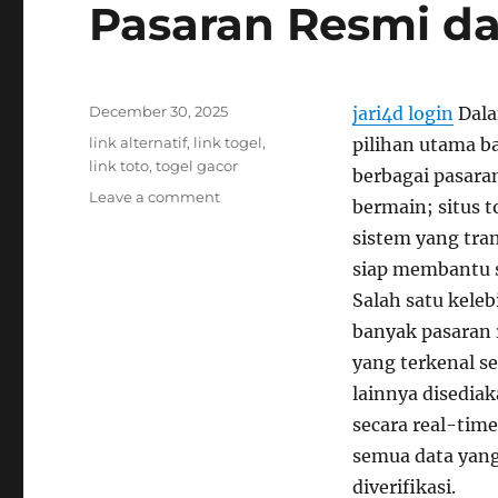
Pasaran Resmi da
Posted
December 30, 2025
jari4d login
Dalam
on
Tags
link alternatif
,
link togel
,
pilihan utama 
link toto
,
togel gacor
berbagai pasara
on
Leave a comment
bermain; situs 
Situs
sistem yang tran
Togel
Online
siap membantu 
Terpercaya
Salah satu keleb
dengan
banyak pasaran 
Pasaran
Resmi
yang terkenal s
dan
lainnya disediak
Data
secara real-tim
Akhir
semua data yang
diverifikasi.