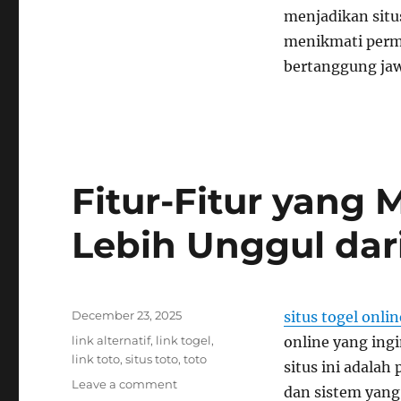
menjadikan situs
menikmati perma
bertanggung ja
Fitur-Fitur yang
Lebih Unggul dar
Posted
December 23, 2025
situs togel onlin
on
Tags
link alternatif
,
link togel
,
online yang ing
link toto
,
situs toto
,
toto
situs ini adala
on
Leave a comment
dan sistem yang