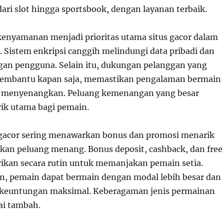
ari slot hingga sportsbook, dengan layanan terbaik.
nyamanan menjadi prioritas utama situs gacor dalam
 Sistem enkripsi canggih melindungi data pribadi dan
gan pengguna. Selain itu, dukungan pelanggan yang
 membantu kapan saja, memastikan pengalaman bermain
an menyenangkan. Peluang kemenangan yang besar
rik utama bagi pemain.
us gacor sering menawarkan bonus dan promosi menarik
an peluang menang. Bonus deposit, cashback, dan free
erikan secara rutin untuk memanjakan pemain setia.
, pemain dapat bermain dengan modal lebih besar dan
 keuntungan maksimal. Keberagaman jenis permainan
ai tambah.