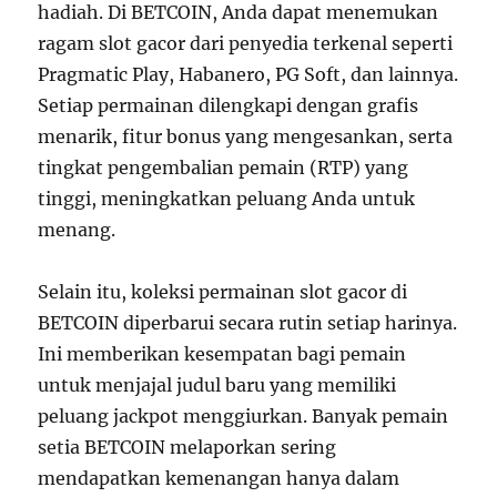
hadiah. Di BETCOIN, Anda dapat menemukan
ragam slot gacor dari penyedia terkenal seperti
Pragmatic Play, Habanero, PG Soft, dan lainnya.
Setiap permainan dilengkapi dengan grafis
menarik, fitur bonus yang mengesankan, serta
tingkat pengembalian pemain (RTP) yang
tinggi, meningkatkan peluang Anda untuk
menang.
Selain itu, koleksi permainan slot gacor di
BETCOIN diperbarui secara rutin setiap harinya.
Ini memberikan kesempatan bagi pemain
untuk menjajal judul baru yang memiliki
peluang jackpot menggiurkan. Banyak pemain
setia BETCOIN melaporkan sering
mendapatkan kemenangan hanya dalam