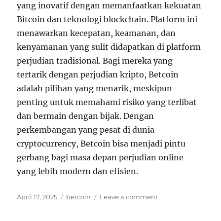
yang inovatif dengan memanfaatkan kekuatan
Bitcoin dan teknologi blockchain. Platform ini
menawarkan kecepatan, keamanan, dan
kenyamanan yang sulit didapatkan di platform
perjudian tradisional. Bagi mereka yang
tertarik dengan perjudian kripto, Betcoin
adalah pilihan yang menarik, meskipun
penting untuk memahami risiko yang terlibat
dan bermain dengan bijak. Dengan
perkembangan yang pesat di dunia
cryptocurrency, Betcoin bisa menjadi pintu
gerbang bagi masa depan perjudian online
yang lebih modern dan efisien.
Posted
Tags
on
April 17, 2025
betcoin
Leave a comment
on
Betcoin:
Platform