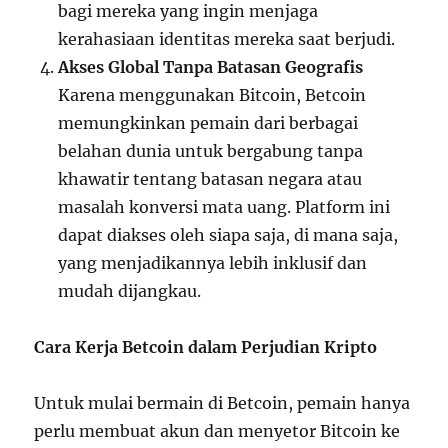
bagi mereka yang ingin menjaga
kerahasiaan identitas mereka saat berjudi.
Akses Global Tanpa Batasan Geografis
Karena menggunakan Bitcoin, Betcoin
memungkinkan pemain dari berbagai
belahan dunia untuk bergabung tanpa
khawatir tentang batasan negara atau
masalah konversi mata uang. Platform ini
dapat diakses oleh siapa saja, di mana saja,
yang menjadikannya lebih inklusif dan
mudah dijangkau.
Cara Kerja Betcoin dalam Perjudian Kripto
Untuk mulai bermain di Betcoin, pemain hanya
perlu membuat akun dan menyetor Bitcoin ke