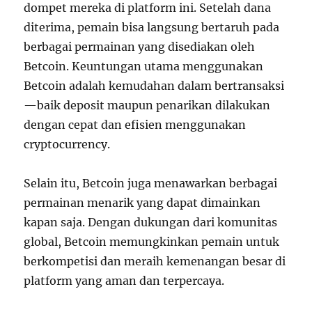
dompet mereka di platform ini. Setelah dana
diterima, pemain bisa langsung bertaruh pada
berbagai permainan yang disediakan oleh
Betcoin. Keuntungan utama menggunakan
Betcoin adalah kemudahan dalam bertransaksi
—baik deposit maupun penarikan dilakukan
dengan cepat dan efisien menggunakan
cryptocurrency.
Selain itu, Betcoin juga menawarkan berbagai
permainan menarik yang dapat dimainkan
kapan saja. Dengan dukungan dari komunitas
global, Betcoin memungkinkan pemain untuk
berkompetisi dan meraih kemenangan besar di
platform yang aman dan terpercaya.