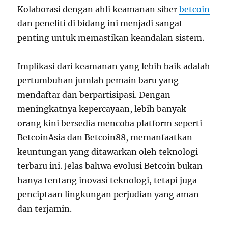
Kolaborasi dengan ahli keamanan siber
betcoin
dan peneliti di bidang ini menjadi sangat
penting untuk memastikan keandalan sistem.
Implikasi dari keamanan yang lebih baik adalah
pertumbuhan jumlah pemain baru yang
mendaftar dan berpartisipasi. Dengan
meningkatnya kepercayaan, lebih banyak
orang kini bersedia mencoba platform seperti
BetcoinAsia dan Betcoin88, memanfaatkan
keuntungan yang ditawarkan oleh teknologi
terbaru ini. Jelas bahwa evolusi Betcoin bukan
hanya tentang inovasi teknologi, tetapi juga
penciptaan lingkungan perjudian yang aman
dan terjamin.