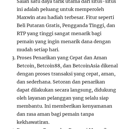
Salah satu daya tarik utama dari situs-situs
ini adalah peluang untuk memperoleh
Maxwin atau hadiah terbesar. Fitur seperti
Beli Putaran Gratis, Pengganda Tinggi, dan
RTP yang tinggi sangat menarik bagi
pemain yang ingin menarik dana dengan
mudah setiap hari.
Proses Penarikan yang Cepat dan Aman
Betcoin, Betcoin88, dan BetcoinAsia dikenal
dengan proses transaksi yang cepat, aman,
dan sederhana. Setoran dan penarikan
dapat dilakukan secara langsung, didukung
oleh layanan pelanggan yang selalu siap
membantu. Ini memberikan kenyamanan
dan rasa aman bagi pemain tanpa
kekhawatiran.