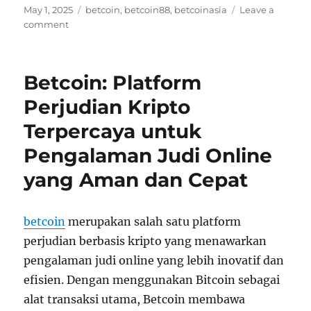
Posted
Tags
May 1, 2025
betcoin
,
betcoin88
,
betcoinasia
Leave a
on
on
comment
Menyelami
lebih
dalam
Betcoin: Platform
bagaimana
Betcoin
Perjudian Kripto
membentuk
Terpercaya untuk
betcoin88
dan
Pengalaman Judi Online
BetcoinAsia
yang Aman dan Cepat
betcoin
merupakan salah satu platform
perjudian berbasis kripto yang menawarkan
pengalaman judi online yang lebih inovatif dan
efisien. Dengan menggunakan Bitcoin sebagai
alat transaksi utama, Betcoin membawa