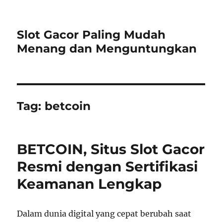
Slot Gacor Paling Mudah
Menang dan Menguntungkan
Tag:
betcoin
BETCOIN, Situs Slot Gacor
Resmi dengan Sertifikasi
Keamanan Lengkap
Dalam dunia digital yang cepat berubah saat