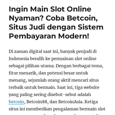
Perjudian
Ingin Main Slot Online
Kripto
Terpercaya
Nyaman? Coba Betcoin,
untuk
Situs Judi dengan Sistem
Pengalaman
Judi
Pembayaran Modern!
Online
yang
Aman
Di zaman digital saat ini, banyak penjudi di
dan
Cepat
Indonesia beralih ke permainan slot online
sebagai pilihan utama. Dengan berbagai tema,
fitur menarik, dan potensi besar untuk
menang, sejumlah orang aktif mencari situs
terbaik untuk bermain. Saat ini, tiga website
yang paling sering disebut-sebut adalah
betcoin
, Betcoin88, dan BetcoinAsia. Ketiga
situs ini memberikan pengalaman bermain slot