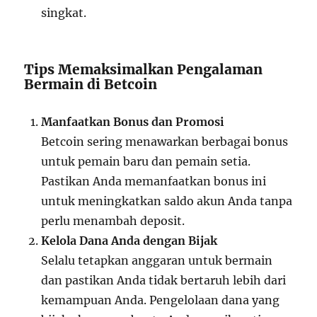
singkat.
Tips Memaksimalkan Pengalaman
Bermain di Betcoin
Manfaatkan Bonus dan Promosi
Betcoin sering menawarkan berbagai bonus
untuk pemain baru dan pemain setia.
Pastikan Anda memanfaatkan bonus ini
untuk meningkatkan saldo akun Anda tanpa
perlu menambah deposit.
Kelola Dana Anda dengan Bijak
Selalu tetapkan anggaran untuk bermain
dan pastikan Anda tidak bertaruh lebih dari
kemampuan Anda. Pengelolaan dana yang