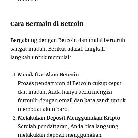
Cara Bermain di Betcoin
Bergabung dengan Betcoin dan mulai bertaruh
sangat mudah. Berikut adalah langkah-
langkah untuk memulai:
Mendaftar Akun Betcoin
Proses pendaftaran di Betcoin cukup cepat
dan mudah. Anda hanya perlu mengisi
formulir dengan email dan kata sandi untuk
membuat akun baru.
Melakukan Deposit Menggunakan Kripto
Setelah pendaftaran, Anda bisa langsung
melakukan deposit menggunakan