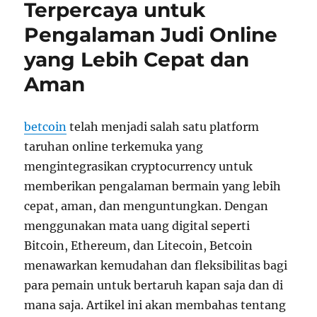
Terpercaya untuk
Sertifikasi
Keamanan
Pengalaman Judi Online
Lengkap
yang Lebih Cepat dan
Aman
betcoin
telah menjadi salah satu platform
taruhan online terkemuka yang
mengintegrasikan cryptocurrency untuk
memberikan pengalaman bermain yang lebih
cepat, aman, dan menguntungkan. Dengan
menggunakan mata uang digital seperti
Bitcoin, Ethereum, dan Litecoin, Betcoin
menawarkan kemudahan dan fleksibilitas bagi
para pemain untuk bertaruh kapan saja dan di
mana saja. Artikel ini akan membahas tentang