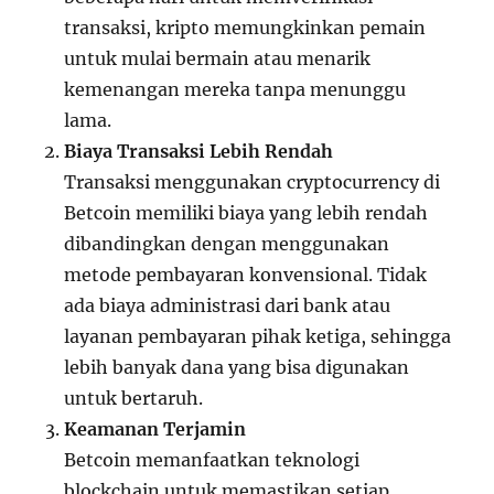
transaksi, kripto memungkinkan pemain
untuk mulai bermain atau menarik
kemenangan mereka tanpa menunggu
lama.
Biaya Transaksi Lebih Rendah
Transaksi menggunakan cryptocurrency di
Betcoin memiliki biaya yang lebih rendah
dibandingkan dengan menggunakan
metode pembayaran konvensional. Tidak
ada biaya administrasi dari bank atau
layanan pembayaran pihak ketiga, sehingga
lebih banyak dana yang bisa digunakan
untuk bertaruh.
Keamanan Terjamin
Betcoin memanfaatkan teknologi
blockchain untuk memastikan setiap