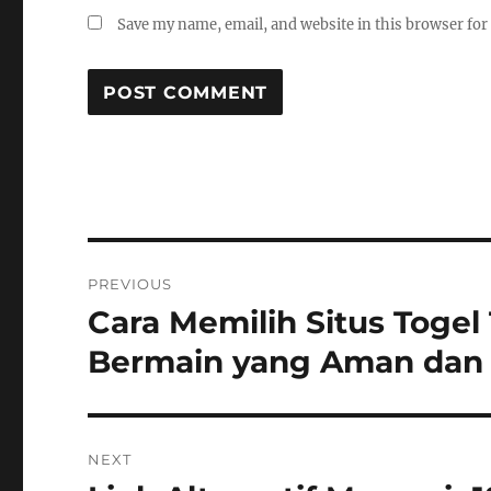
Save my name, email, and website in this browser for
Post
PREVIOUS
navigation
Cara Memilih Situs Toge
Previous
post:
Bermain yang Aman da
NEXT