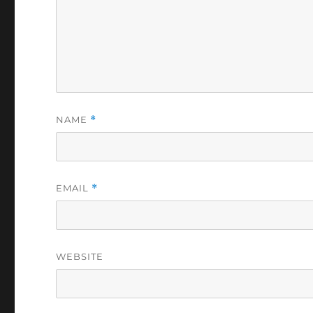
NAME
*
EMAIL
*
WEBSITE