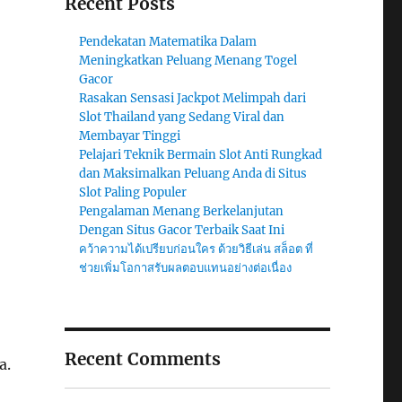
Recent Posts
Pendekatan Matematika Dalam
Meningkatkan Peluang Menang Togel
Gacor
Rasakan Sensasi Jackpot Melimpah dari
Slot Thailand yang Sedang Viral dan
Membayar Tinggi
Pelajari Teknik Bermain Slot Anti Rungkad
dan Maksimalkan Peluang Anda di Situs
Slot Paling Populer
Pengalaman Menang Berkelanjutan
Dengan Situs Gacor Terbaik Saat Ini
คว้าความได้เปรียบก่อนใคร ด้วยวิธีเล่น สล็อต ที่
ช่วยเพิ่มโอกาสรับผลตอบแทนอย่างต่อเนื่อง
Recent Comments
a.