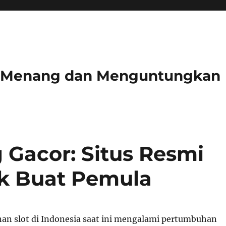
ah Menang dan Menguntungkan
 Gacor: Situs Resmi
ok Buat Pemula
nan slot di Indonesia saat ini mengalami pertumbuhan