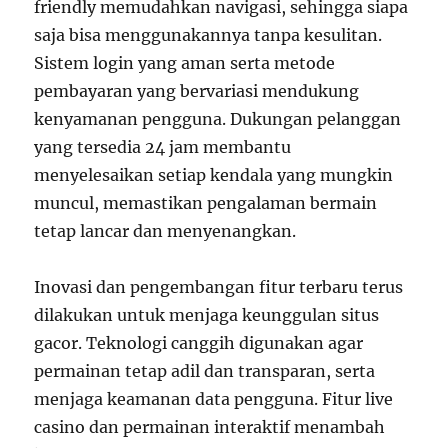
friendly memudahkan navigasi, sehingga siapa
saja bisa menggunakannya tanpa kesulitan.
Sistem login yang aman serta metode
pembayaran yang bervariasi mendukung
kenyamanan pengguna. Dukungan pelanggan
yang tersedia 24 jam membantu
menyelesaikan setiap kendala yang mungkin
muncul, memastikan pengalaman bermain
tetap lancar dan menyenangkan.
Inovasi dan pengembangan fitur terbaru terus
dilakukan untuk menjaga keunggulan situs
gacor. Teknologi canggih digunakan agar
permainan tetap adil dan transparan, serta
menjaga keamanan data pengguna. Fitur live
casino dan permainan interaktif menambah