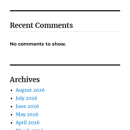
Recent Comments
No comments to show.
Archives
August 2026
July 2026
June 2026
May 2026
April 2026