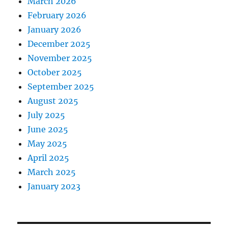
March 2026
February 2026
January 2026
December 2025
November 2025
October 2025
September 2025
August 2025
July 2025
June 2025
May 2025
April 2025
March 2025
January 2023