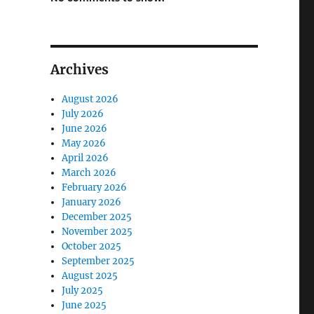
Archives
August 2026
July 2026
June 2026
May 2026
April 2026
March 2026
February 2026
January 2026
December 2025
November 2025
October 2025
September 2025
August 2025
July 2025
June 2025