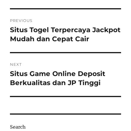
Post
PREVIOUS
navigation
Situs Togel Terpercaya Jackpot
Previous
post:
Mudah dan Cepat Cair
NEXT
Situs Game Online Deposit
Next
post:
Berkualitas dan JP Tinggi
Search