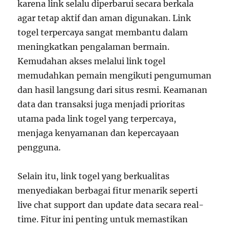
karena link selalu diperbarui secara berkala
agar tetap aktif dan aman digunakan. Link
togel terpercaya sangat membantu dalam
meningkatkan pengalaman bermain.
Kemudahan akses melalui link togel
memudahkan pemain mengikuti pengumuman
dan hasil langsung dari situs resmi. Keamanan
data dan transaksi juga menjadi prioritas
utama pada link togel yang terpercaya,
menjaga kenyamanan dan kepercayaan
pengguna.
Selain itu, link togel yang berkualitas
menyediakan berbagai fitur menarik seperti
live chat support dan update data secara real-
time. Fitur ini penting untuk memastikan