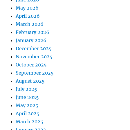
May 2026
April 2026
March 2026
February 2026
January 2026
December 2025
November 2025
October 2025
September 2025
August 2025
July 2025
June 2025
May 2025
April 2025
March 2025
January 2023