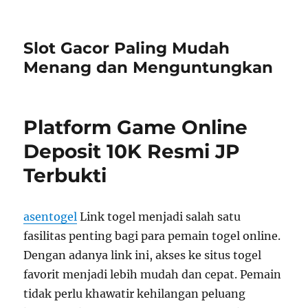
Slot Gacor Paling Mudah
Menang dan Menguntungkan
Platform Game Online
Deposit 10K Resmi JP
Terbukti
asentogel
Link togel menjadi salah satu
fasilitas penting bagi para pemain togel online.
Dengan adanya link ini, akses ke situs togel
favorit menjadi lebih mudah dan cepat. Pemain
tidak perlu khawatir kehilangan peluang