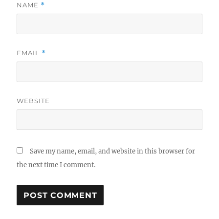
NAME
*
EMAIL
*
WEBSITE
Save my name, email, and website in this browser for
the next time I comment.