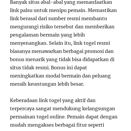
Banyak situs abal-abal yang memanfaatkan
link palsu untuk menipu pemain. Memastikan
link berasal dari sumber resmi membantu
mengurangi risiko tersebut dan memberikan
pengalaman bermain yang lebih
menyenangkan. Selain itu, link togel resmi
biasanya menawarkan berbagai promosi dan
bonus menarik yang tidak bisa didapatkan di
situs tidak resmi. Bonus ini dapat
meningkatkan modal bermain dan peluang
meraih keuntungan lebih besar.
Keberadaan link togel yang aktif dan
terpercaya sangat mendukung kelangsungan
permainan togel online. Pemain dapat dengan
mudah mengakses berbagai fitur seperti