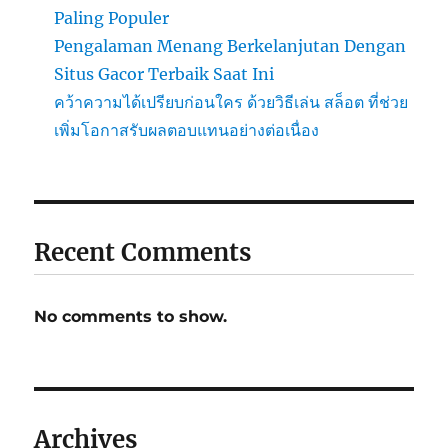
Paling Populer
Pengalaman Menang Berkelanjutan Dengan
Situs Gacor Terbaik Saat Ini
คว้าความได้เปรียบก่อนใคร ด้วยวิธีเล่น สล็อต ที่ช่วย
เพิ่มโอกาสรับผลตอบแทนอย่างต่อเนื่อง
Recent Comments
No comments to show.
Archives