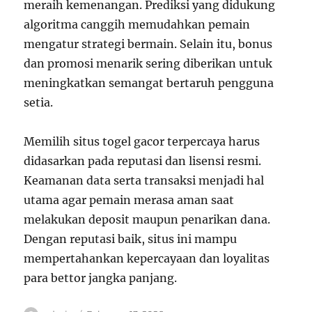
meraih kemenangan. Prediksi yang didukung
algoritma canggih memudahkan pemain
mengatur strategi bermain. Selain itu, bonus
dan promosi menarik sering diberikan untuk
meningkatkan semangat bertaruh pengguna
setia.
Memilih situs togel gacor terpercaya harus
didasarkan pada reputasi dan lisensi resmi.
Keamanan data serta transaksi menjadi hal
utama agar pemain merasa aman saat
melakukan deposit maupun penarikan dana.
Dengan reputasi baik, situs ini mampu
mempertahankan kepercayaan dan loyalitas
para bettor jangka panjang.