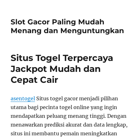
Slot Gacor Paling Mudah
Menang dan Menguntungkan
Situs Togel Terpercaya
Jackpot Mudah dan
Cepat Cair
asentogel
Situs togel gacor menjadi pilihan
utama bagi pecinta togel online yang ingin
mendapatkan peluang menang tinggi. Dengan
menawarkan prediksi akurat dan data lengkap,
situs ini membantu pemain meningkatkan