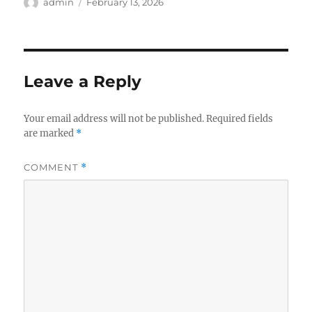
Author
Posted
admin
February 13, 2026
on
Leave a Reply
Your email address will not be published.
Required fields
are marked
*
COMMENT
*