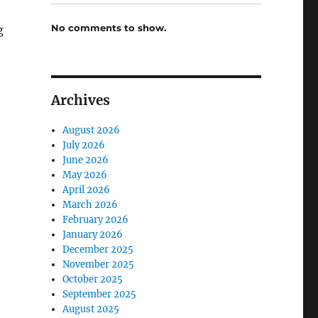
No comments to show.
g
Archives
August 2026
July 2026
June 2026
May 2026
April 2026
March 2026
February 2026
January 2026
December 2025
November 2025
October 2025
September 2025
August 2025