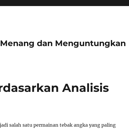
ah Menang dan Menguntungkan
rdasarkan Analisis
jadi salah satu permainan tebak angka yang paling