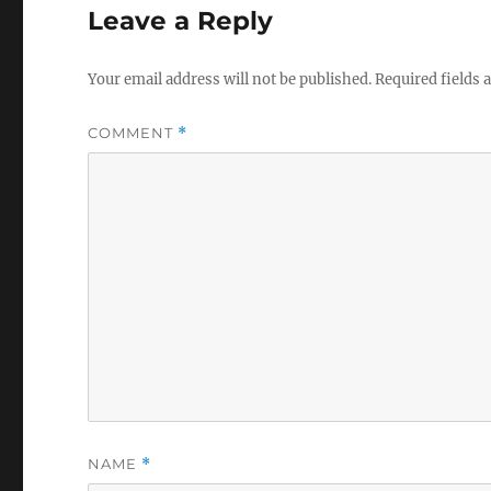
Leave a Reply
Your email address will not be published.
Required fields
COMMENT
*
NAME
*