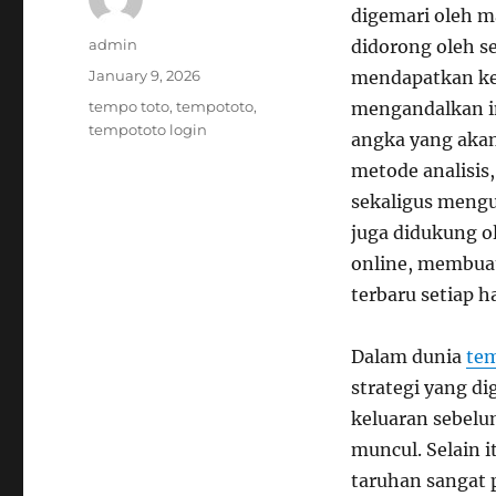
digemari oleh m
Author
admin
didorong oleh s
Posted
January 9, 2026
mendapatkan ke
on
Tags
tempo toto
,
tempototo
,
mengandalkan in
tempototo login
angka yang akan
metode analisi
sekaligus mengu
juga didukung o
online, membua
terbaru setiap ha
Dalam dunia
tem
strategi yang d
keluaran sebelu
muncul. Selain 
taruhan sangat 