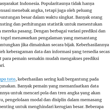
asyarakat Indonesia. Popularitasnya tidak hanya
ensasi menebak angka, tetapi juga oleh peluang
untungan besar dalam waktu singkat. Banyak orang
sting dan perhitungan statistik untuk menentukan
 mereka pasang. Dengan berbagai variasi prediksi dan
s, togel menawarkan pengalaman yang menantang
ntungkan jika dimainkan secara bijak. Keberhasilannya
leh keberagaman data dan informasi yang tersedia secar
t para pemain semakin mudah mengakses prediksi
ri.
po toto
, keberhasilan sering kali bergantung pada
igunakan. Banyak pemain yang memanfaatkan data
mnya untuk mencari pola dan tren angka yang akan
itu, pengelolaan modal dan disiplin dalam memasang
penting untuk menghindari kerugian besar. Beberapa