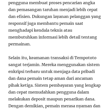
pengguna membuat proses pencarian angka
dan pemasangan taruhan menjadi lebih cepat
dan efisien. Dukungan layanan pelanggan yang
responsif juga membantu pemain saat
menghadapi kendala teknis atau
membutuhkan informasi lebih detail tentang
permainan.
Selain itu, keamanan transaksi di Tempototo
sangat terjamin. Mereka menggunakan sistem
enkripsi terbaru untuk menjaga data pribadi
dan dana pemain tetap aman dari ancaman
pihak ketiga. Sistem pembayaran yang lengkap
dan cepat memudahkan pengguna dalam
melakukan deposit maupun penarikan dana.
Dengan demikian, pemain merasa nyaman dan