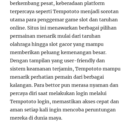
berkembang pesat, keberadaan platform
terpercaya seperti Tempototo menjadi sorotan
utama para penggemar game slot dan taruhan
online. Situs ini menawarkan berbagai pilihan
permainan menarik mulai dari taruhan
olahraga hingga slot gacor yang mampu
memberikan peluang kemenangan besar.
Dengan tampilan yang user-friendly dan
sistem keamanan terjamin, Tempototo mampu
menarik perhatian pemain dari berbagai
kalangan. Para bettor pun merasa nyaman dan
percaya diri saat melakukan login melalui
Tempototo login, memastikan akses cepat dan
aman setiap kali ingin mencoba peruntungan
mereka di dunia maya.