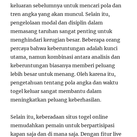
keluaran sebelumnya untuk mencari pola dan
tren angka yang akan muncul. Selain itu,
pengelolaan modal dan disiplin dalam
memasang taruhan sangat penting untuk
menghindari kerugian besar. Beberapa orang
percaya bahwa keberuntungan adalah kunci
utama, namun kombinasi antara analisis dan
keberuntungan biasanya memberi peluang
lebih besar untuk menang. Oleh karena itu,
pengetahuan tentang pola angka dan waktu
togel keluar sangat membantu dalam
meningkatkan peluang keberhasilan.
Selain itu, keberadaan situs togel online
memudahkan pemain untuk berpartisipasi
kapan saja dan di mana saja. Dengan fitur live