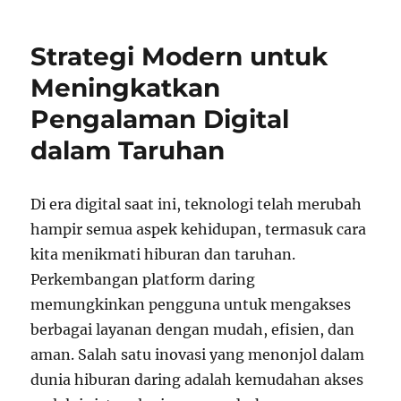
Togel
Berdasarkan
Strategi Modern untuk
Analisis
Data
Meningkatkan
Pengalaman Digital
dalam Taruhan
Di era digital saat ini, teknologi telah merubah
hampir semua aspek kehidupan, termasuk cara
kita menikmati hiburan dan taruhan.
Perkembangan platform daring
memungkinkan pengguna untuk mengakses
berbagai layanan dengan mudah, efisien, dan
aman. Salah satu inovasi yang menonjol dalam
dunia hiburan daring adalah kemudahan akses