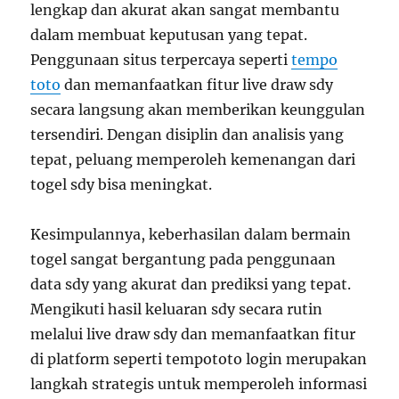
lengkap dan akurat akan sangat membantu
dalam membuat keputusan yang tepat.
Penggunaan situs terpercaya seperti
tempo
toto
dan memanfaatkan fitur live draw sdy
secara langsung akan memberikan keunggulan
tersendiri. Dengan disiplin dan analisis yang
tepat, peluang memperoleh kemenangan dari
togel sdy bisa meningkat.
Kesimpulannya, keberhasilan dalam bermain
togel sangat bergantung pada penggunaan
data sdy yang akurat dan prediksi yang tepat.
Mengikuti hasil keluaran sdy secara rutin
melalui live draw sdy dan memanfaatkan fitur
di platform seperti tempototo login merupakan
langkah strategis untuk memperoleh informasi