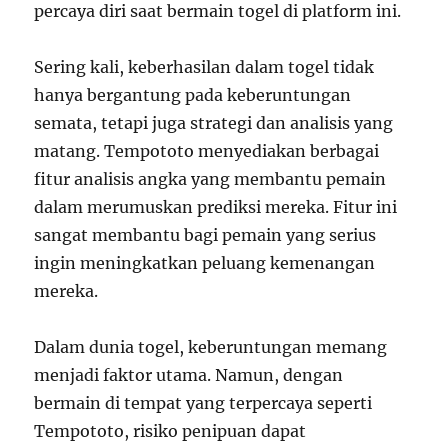
percaya diri saat bermain togel di platform ini.
Sering kali, keberhasilan dalam togel tidak
hanya bergantung pada keberuntungan
semata, tetapi juga strategi dan analisis yang
matang. Tempototo menyediakan berbagai
fitur analisis angka yang membantu pemain
dalam merumuskan prediksi mereka. Fitur ini
sangat membantu bagi pemain yang serius
ingin meningkatkan peluang kemenangan
mereka.
Dalam dunia togel, keberuntungan memang
menjadi faktor utama. Namun, dengan
bermain di tempat yang terpercaya seperti
Tempototo, risiko penipuan dapat