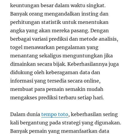
keuntungan besar dalam waktu singkat.
Banyak orang mengandalkan insting dan
perhitungan statistik untuk menentukan
angka yang akan mereka pasang. Dengan
berbagai variasi prediksi dan metode analisis,
togel menawarkan pengalaman yang
menantang sekaligus menguntungkan jika
dimainkan secara bijak. Keberhasilannya juga
didukung oleh keberagaman data dan
informasi yang tersedia secara online,
membuat para pemain semakin mudah
mengakses prediksi terbaru setiap hari.
Dalam dunia
tempo toto
, keberhasilan sering
kali bergantung pada strategi yang digunakan.
Banyak pemain yang memanfaatkan data