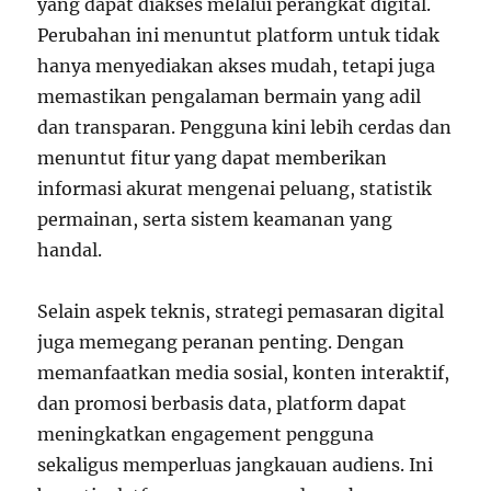
yang dapat diakses melalui perangkat digital.
Perubahan ini menuntut platform untuk tidak
hanya menyediakan akses mudah, tetapi juga
memastikan pengalaman bermain yang adil
dan transparan. Pengguna kini lebih cerdas dan
menuntut fitur yang dapat memberikan
informasi akurat mengenai peluang, statistik
permainan, serta sistem keamanan yang
handal.
Selain aspek teknis, strategi pemasaran digital
juga memegang peranan penting. Dengan
memanfaatkan media sosial, konten interaktif,
dan promosi berbasis data, platform dapat
meningkatkan engagement pengguna
sekaligus memperluas jangkauan audiens. Ini