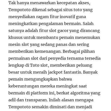
Tak hanya menawarkan kecepatan akses,
Tempototo dikenal sebagai situs toto yang
menyediakan ragam fitur inovatif guna
meningkatkan pengalaman bermain. Salah
satunya adalah fitur slot gacor yang dirancang
khusus untuk membantu pemain menemukan
mesin slot yang sedang panas dan sering
memberikan kemenangan. Berbagai pilihan
permainan slot dari penyedia ternama tersedia
lengkap di Toto slot, memberikan peluang
besar untuk meraih jackpot fantastis. Banyak
pemain mengungkapkan bahwa
keberuntungan mereka meningkat saat
bermain di platform ini, berkat algoritma yang
adil dan transparan. Inilah alasan mengapa
Tempototo semakin diminati dan menjadi