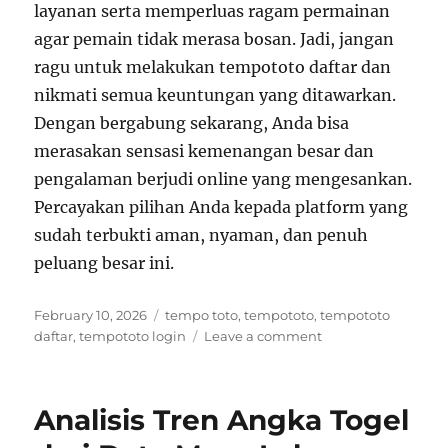
layanan serta memperluas ragam permainan
agar pemain tidak merasa bosan. Jadi, jangan
ragu untuk melakukan tempototo daftar dan
nikmati semua keuntungan yang ditawarkan.
Dengan bergabung sekarang, Anda bisa
merasakan sensasi kemenangan besar dan
pengalaman berjudi online yang mengesankan.
Percayakan pilihan Anda kepada platform yang
sudah terbukti aman, nyaman, dan penuh
peluang besar ini.
Posted
Tags
February 10, 2026
tempo toto
,
tempototo
,
tempototo
on
on
daftar
,
tempototo login
Leave a comment
Situs
Bandar
Togel
Analisis Tren Angka Togel
yang
Menjaga