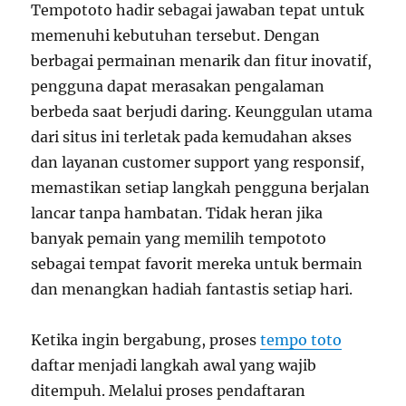
Tempototo hadir sebagai jawaban tepat untuk
memenuhi kebutuhan tersebut. Dengan
berbagai permainan menarik dan fitur inovatif,
pengguna dapat merasakan pengalaman
berbeda saat berjudi daring. Keunggulan utama
dari situs ini terletak pada kemudahan akses
dan layanan customer support yang responsif,
memastikan setiap langkah pengguna berjalan
lancar tanpa hambatan. Tidak heran jika
banyak pemain yang memilih tempototo
sebagai tempat favorit mereka untuk bermain
dan menangkan hadiah fantastis setiap hari.
Ketika ingin bergabung, proses
tempo toto
daftar menjadi langkah awal yang wajib
ditempuh. Melalui proses pendaftaran