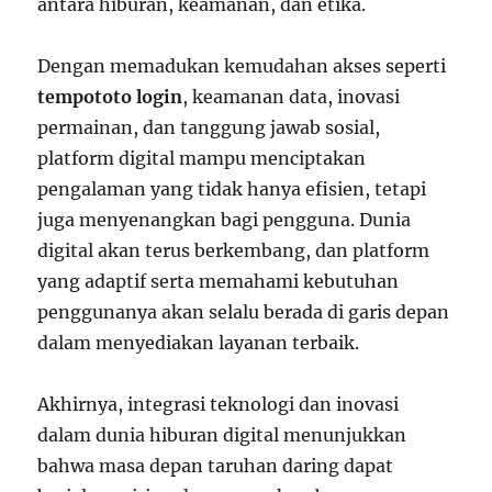
antara hiburan, keamanan, dan etika.
Dengan memadukan kemudahan akses seperti
tempototo login
, keamanan data, inovasi
permainan, dan tanggung jawab sosial,
platform digital mampu menciptakan
pengalaman yang tidak hanya efisien, tetapi
juga menyenangkan bagi pengguna. Dunia
digital akan terus berkembang, dan platform
yang adaptif serta memahami kebutuhan
penggunanya akan selalu berada di garis depan
dalam menyediakan layanan terbaik.
Akhirnya, integrasi teknologi dan inovasi
dalam dunia hiburan digital menunjukkan
bahwa masa depan taruhan daring dapat