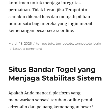
komitmen untuk menjaga integritas
permainan. Tidak heran jika Tempototo
semakin dikenal luas dan menjadi pilihan
nomor satu bagi mereka yang ingin meraih
kemenangan besar secara online.
Posted
Tags
March 18, 2026
tempo toto
,
tempototo
,
tempototo login
on
on
Leave a comment
Panduan
Lengkap
Menang
Situs Bandar Togel yang
Konsisten
di
Menjaga Stabilitas Sistem
Toto
Slot
Gacor
Apakah Anda mencari platform yang
Situs
menawarkan sensasi taruhan online penuh
Toto
adrenalin dan peluang kemenangan besar?