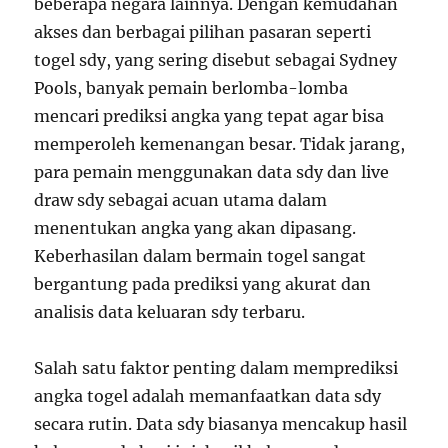
beberapa negara lainnya. Dengan kemudahan
akses dan berbagai pilihan pasaran seperti
togel sdy, yang sering disebut sebagai Sydney
Pools, banyak pemain berlomba-lomba
mencari prediksi angka yang tepat agar bisa
memperoleh kemenangan besar. Tidak jarang,
para pemain menggunakan data sdy dan live
draw sdy sebagai acuan utama dalam
menentukan angka yang akan dipasang.
Keberhasilan dalam bermain togel sangat
bergantung pada prediksi yang akurat dan
analisis data keluaran sdy terbaru.
Salah satu faktor penting dalam memprediksi
angka togel adalah memanfaatkan data sdy
secara rutin. Data sdy biasanya mencakup hasil