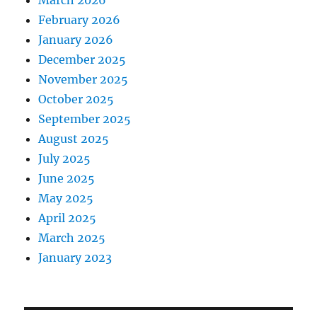
March 2026
February 2026
January 2026
December 2025
November 2025
October 2025
September 2025
August 2025
July 2025
June 2025
May 2025
April 2025
March 2025
January 2023