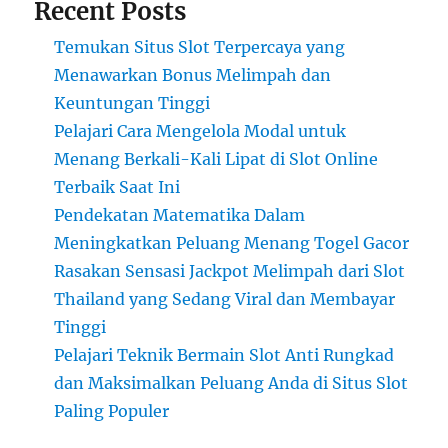
Recent Posts
Temukan Situs Slot Terpercaya yang
Menawarkan Bonus Melimpah dan
Keuntungan Tinggi
Pelajari Cara Mengelola Modal untuk
Menang Berkali-Kali Lipat di Slot Online
Terbaik Saat Ini
Pendekatan Matematika Dalam
Meningkatkan Peluang Menang Togel Gacor
Rasakan Sensasi Jackpot Melimpah dari Slot
Thailand yang Sedang Viral dan Membayar
Tinggi
Pelajari Teknik Bermain Slot Anti Rungkad
dan Maksimalkan Peluang Anda di Situs Slot
Paling Populer