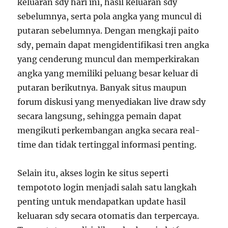
keluaran sdy hari ini, hasil keluaran sdy
sebelumnya, serta pola angka yang muncul di
putaran sebelumnya. Dengan mengkaji paito
sdy, pemain dapat mengidentifikasi tren angka
yang cenderung muncul dan memperkirakan
angka yang memiliki peluang besar keluar di
putaran berikutnya. Banyak situs maupun
forum diskusi yang menyediakan live draw sdy
secara langsung, sehingga pemain dapat
mengikuti perkembangan angka secara real-
time dan tidak tertinggal informasi penting.
Selain itu, akses login ke situs seperti
tempototo login menjadi salah satu langkah
penting untuk mendapatkan update hasil
keluaran sdy secara otomatis dan terpercaya.