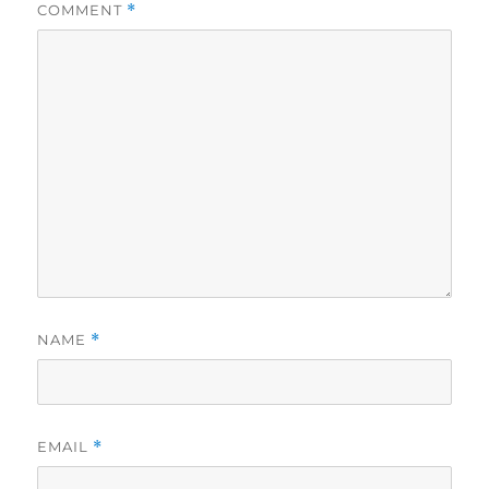
COMMENT
*
NAME
*
EMAIL
*