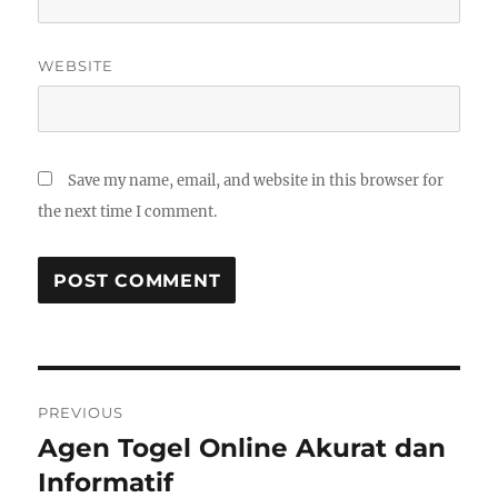
WEBSITE
Save my name, email, and website in this browser for
the next time I comment.
Post
PREVIOUS
navigation
Agen Togel Online Akurat dan
Previous
post:
Informatif