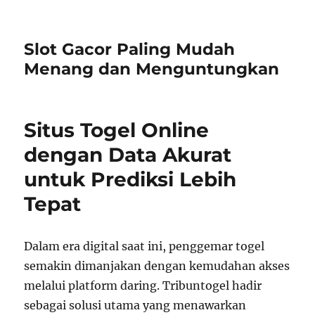
Slot Gacor Paling Mudah
Menang dan Menguntungkan
Situs Togel Online
dengan Data Akurat
untuk Prediksi Lebih
Tepat
Dalam era digital saat ini, penggemar togel
semakin dimanjakan dengan kemudahan akses
melalui platform daring. Tribuntogel hadir
sebagai solusi utama yang menawarkan