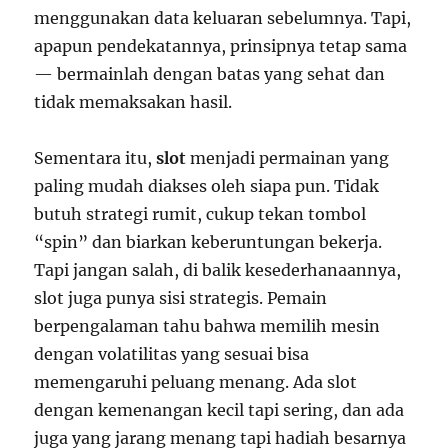
menggunakan data keluaran sebelumnya. Tapi,
apapun pendekatannya, prinsipnya tetap sama
— bermainlah dengan batas yang sehat dan
tidak memaksakan hasil.
Sementara itu,
slot
menjadi permainan yang
paling mudah diakses oleh siapa pun. Tidak
butuh strategi rumit, cukup tekan tombol
“spin” dan biarkan keberuntungan bekerja.
Tapi jangan salah, di balik kesederhanaannya,
slot juga punya sisi strategis. Pemain
berpengalaman tahu bahwa memilih mesin
dengan volatilitas yang sesuai bisa
memengaruhi peluang menang. Ada slot
dengan kemenangan kecil tapi sering, dan ada
juga yang jarang menang tapi hadiah besarnya