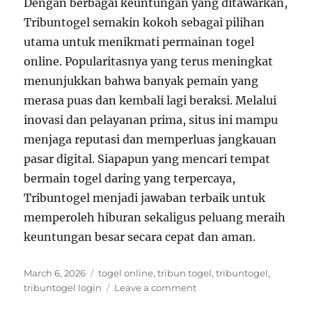
Dengan berbagai keuntungan yang ditawarkan,
Tribuntogel semakin kokoh sebagai pilihan
utama untuk menikmati permainan togel
online. Popularitasnya yang terus meningkat
menunjukkan bahwa banyak pemain yang
merasa puas dan kembali lagi beraksi. Melalui
inovasi dan pelayanan prima, situs ini mampu
menjaga reputasi dan memperluas jangkauan
pasar digital. Siapapun yang mencari tempat
bermain togel daring yang terpercaya,
Tribuntogel menjadi jawaban terbaik untuk
memperoleh hiburan sekaligus peluang meraih
keuntungan besar secara cepat dan aman.
Posted
Tags
March 6, 2026
togel online
,
tribun togel
,
tribuntogel
,
on
on
tribuntogel login
Leave a comment
Menangkan