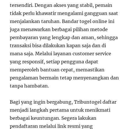
tersendiri. Dengan akses yang stabil, pemain
tidak perlu khawatir mengalami gangguan saat
menjalankan taruhan. Bandar togel online ini
juga menawarkan berbagai pilihan metode
pembayaran yang lengkap dan aman, sehingga
transaksi bisa dilakukan kapan saja dan di
mana saja. Melalui layanan customer service
yang responsif, setiap pengguna dapat
memperoleh bantuan cepat, memastikan
pengalaman bermain tetap menyenangkan dan
tanpa hambatan.
Bagi yang ingin bergabung, Tribuntogel daftar
menjadi langkah pertama untuk menikmati
berbagai keuntungan. Segera lakukan
pendaftaran melalui link resmi yang