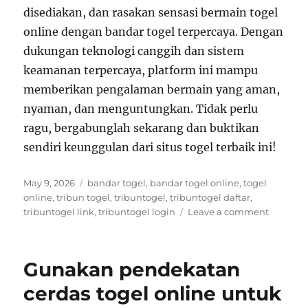
disediakan, dan rasakan sensasi bermain togel
online dengan bandar togel terpercaya. Dengan
dukungan teknologi canggih dan sistem
keamanan terpercaya, platform ini mampu
memberikan pengalaman bermain yang aman,
nyaman, dan menguntungkan. Tidak perlu
ragu, bergabunglah sekarang dan buktikan
sendiri keunggulan dari situs togel terbaik ini!
Posted
Tags
May 9, 2026
bandar togel
,
bandar togel online
,
togel
on
online
,
tribun togel
,
tribuntogel
,
tribuntogel daftar
,
on
tribuntogel link
,
tribuntogel login
Leave a comment
Maksima
Profit
Besar
Gunakan pendekatan
di
Bandar
cerdas togel online untuk
Togel