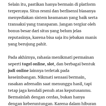
Selain itu, pastikan hanya bermain di platform
terpercaya. Situs resmi dan berlisensi biasanya
menyediakan sistem keamanan yang baik serta
transaksi yang transparan. Jangan tergiur oleh
bonus besar dari situs yang belum jelas
reputasinya, karena bisa saja itu jebakan manis
yang berujung pahit.
Pada akhirnya, rahasia menikmati permainan
seperti
togel online
,
slot
, dan berbagai bentuk
judi online
lainnya terletak pada
keseimbangan. Nikmati sensasi bermain,
rasakan adrenalin saat menunggu hasil, tapi
tetap jaga kendali penuh atas keputusanmu.
Bermainlah dengan cerdas, bukan hanya
dengan keberuntungan. Karena dalam hiburan