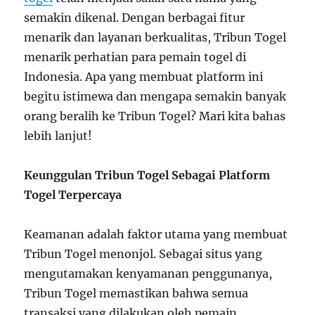
semakin dikenal. Dengan berbagai fitur
menarik dan layanan berkualitas, Tribun Togel
menarik perhatian para pemain togel di
Indonesia. Apa yang membuat platform ini
begitu istimewa dan mengapa semakin banyak
orang beralih ke Tribun Togel? Mari kita bahas
lebih lanjut!
Keunggulan Tribun Togel Sebagai Platform
Togel Terpercaya
Keamanan adalah faktor utama yang membuat
Tribun Togel menonjol. Sebagai situs yang
mengutamakan kenyamanan penggunanya,
Tribun Togel memastikan bahwa semua
transaksi yang dilakukan oleh pemain