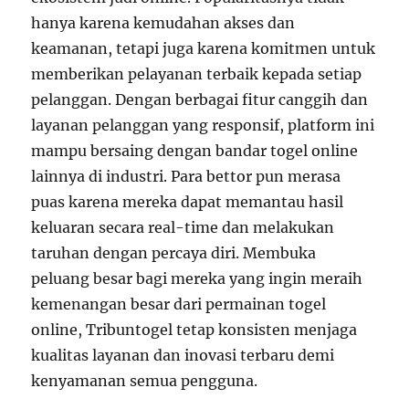
hanya karena kemudahan akses dan
keamanan, tetapi juga karena komitmen untuk
memberikan pelayanan terbaik kepada setiap
pelanggan. Dengan berbagai fitur canggih dan
layanan pelanggan yang responsif, platform ini
mampu bersaing dengan bandar togel online
lainnya di industri. Para bettor pun merasa
puas karena mereka dapat memantau hasil
keluaran secara real-time dan melakukan
taruhan dengan percaya diri. Membuka
peluang besar bagi mereka yang ingin meraih
kemenangan besar dari permainan togel
online, Tribuntogel tetap konsisten menjaga
kualitas layanan dan inovasi terbaru demi
kenyamanan semua pengguna.