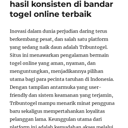
hasil konsisten di bandar
dengan
Cara
togel online terbaik
Bermai
yang
Lebih
Inovasi dalam dunia perjudian daring terus
Cerdas
berkembang pesat, dan salah satu platform
yang sedang naik daun adalah Tribuntogel.
Situs ini menawarkan pengalaman bermain
togel online yang aman, nyaman, dan
menguntungkan, menjadikannya pilihan
utama bagi para pecinta taruhan di Indonesia.
Dengan tampilan antarmuka yang user-
friendly dan sistem keamanan yang terjamin,
Tribuntogel mampu menarik minat pengguna
baru sekaligus mempertahankan loyalitas
pelanggan lama. Keunggulan utama dari
platform ini adalah kemudahan akses melalui