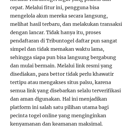
cepat. Melalui fitur ini, pengguna bisa
mengelola akun mereka secara langsung,
melihat hasil terbaru, dan melakukan transaksi
dengan lancar. Tidak hanya itu, proses
pendaftaran di Tribuntogel daftar pun sangat
simpel dan tidak memakan waktu lama,
sehingga siapa pun bisa langsung bergabung
dan mulai bermain. Melalui link resmi yang
disediakan, para bettor tidak perlu khawatir
tertipu atau mengakses situs palsu, karena
semua link yang disebarkan selalu terverifikasi
dan aman digunakan. Hal ini menjadikan
platform ini salah satu pilihan utama bagi
pecinta togel online yang menginginkan
kenyamanan dan keamanan maksimal.