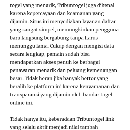
togel yang menarik, Tribuntogel juga dikenal
karena kepercayaan dan keamanan yang
dijamin. Situs ini menyediakan layanan daftar
yang sangat simpel, memungkinkan pengguna
baru langsung bergabung tanpa harus
menunggu lama. Cukup dengan mengisi data
secara lengkap, pemain sudah bisa
mendapatkan akses penuh ke berbagai
penawaran menarik dan peluang kemenangan
besar. Tidak heran jika banyak bettor yang
beralih ke platform ini karena kenyamanan dan
transparansi yang dijamin oleh bandar togel
online ini.
Tidak hanya itu, keberadaan Tribuntogel link
yang selalu aktif menjadi nilai tambah