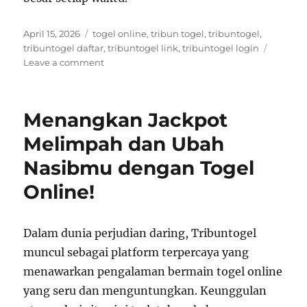
Posted
Tags
April 15, 2026
togel online
,
tribun togel
,
tribuntogel
,
on
tribuntogel daftar
,
tribuntogel link
,
tribuntogel login
on
Leave a comment
Teknik
Akurat
Togel
Menangkan Jackpot
Online
yang
Melimpah dan Ubah
Membantu
Nasibmu dengan Togel
Anda
Menang
Online!
Lebih
Konsisten
Setiap
Dalam dunia perjudian daring, Tribuntogel
Hari
muncul sebagai platform terpercaya yang
menawarkan pengalaman bermain togel online
yang seru dan menguntungkan. Keunggulan