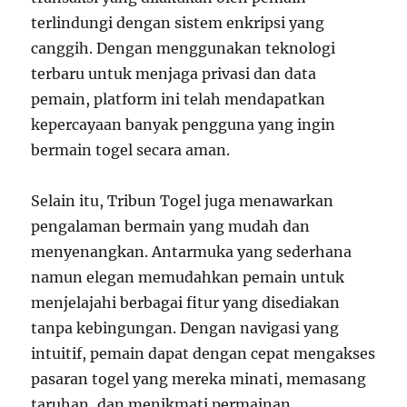
terlindungi dengan sistem enkripsi yang
canggih. Dengan menggunakan teknologi
terbaru untuk menjaga privasi dan data
pemain, platform ini telah mendapatkan
kepercayaan banyak pengguna yang ingin
bermain togel secara aman.
Selain itu, Tribun Togel juga menawarkan
pengalaman bermain yang mudah dan
menyenangkan. Antarmuka yang sederhana
namun elegan memudahkan pemain untuk
menjelajahi berbagai fitur yang disediakan
tanpa kebingungan. Dengan navigasi yang
intuitif, pemain dapat dengan cepat mengakses
pasaran togel yang mereka minati, memasang
taruhan, dan menikmati permainan.