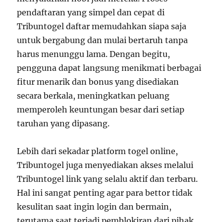
pendaftaran yang simpel dan cepat di
Tribuntogel daftar memudahkan siapa saja
untuk bergabung dan mulai bertaruh tanpa
harus menunggu lama. Dengan begitu,
pengguna dapat langsung menikmati berbagai
fitur menarik dan bonus yang disediakan
secara berkala, meningkatkan peluang
memperoleh keuntungan besar dari setiap
taruhan yang dipasang.
Lebih dari sekadar platform togel online,
Tribuntogel juga menyediakan akses melalui
Tribuntogel link yang selalu aktif dan terbaru.
Hal ini sangat penting agar para bettor tidak
kesulitan saat ingin login dan bermain,
terutama saat terjadi pemblokiran dari pihak