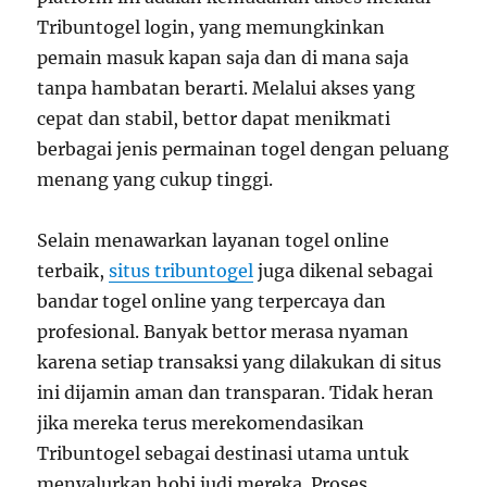
Tribuntogel login, yang memungkinkan
pemain masuk kapan saja dan di mana saja
tanpa hambatan berarti. Melalui akses yang
cepat dan stabil, bettor dapat menikmati
berbagai jenis permainan togel dengan peluang
menang yang cukup tinggi.
Selain menawarkan layanan togel online
terbaik,
situs tribuntogel
juga dikenal sebagai
bandar togel online yang terpercaya dan
profesional. Banyak bettor merasa nyaman
karena setiap transaksi yang dilakukan di situs
ini dijamin aman dan transparan. Tidak heran
jika mereka terus merekomendasikan
Tribuntogel sebagai destinasi utama untuk
menyalurkan hobi judi mereka. Proses