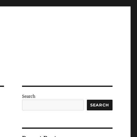
Search
SEARCH