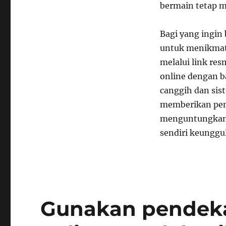
bermain tetap 
Bagi yang ingin
untuk menikmati
melalui link res
online dengan b
canggih dan sis
memberikan pen
menguntungkan. 
sendiri keunggula
Gunakan pendeka