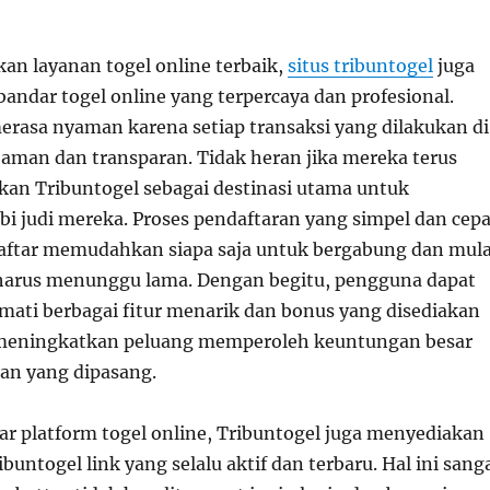
an layanan togel online terbaik,
situs tribuntogel
juga
bandar togel online yang terpercaya dan profesional.
erasa nyaman karena setiap transaksi yang dilakukan di
n aman dan transparan. Tidak heran jika mereka terus
n Tribuntogel sebagai destinasi utama untuk
i judi mereka. Proses pendaftaran yang simpel dan cepa
daftar memudahkan siapa saja untuk bergabung dan mula
harus menunggu lama. Dengan begitu, pengguna dapat
ati berbagai fitur menarik dan bonus yang disediakan
, meningkatkan peluang memperoleh keuntungan besar
han yang dipasang.
dar platform togel online, Tribuntogel juga menyediakan
ibuntogel link yang selalu aktif dan terbaru. Hal ini sang