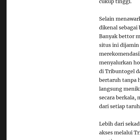
hasil
cukup tinggi.
konsisten
di
Selain menawark
bandar
togel
dikenal sebagai 
online
Banyak bettor m
terbaik
situs ini dijami
merekomendasika
menyalurkan hob
di Tribuntogel 
bertaruh tanpa 
langsung menikm
secara berkala
dari setiap taru
Lebih dari seka
akses melalui Tr