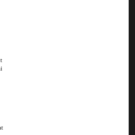
t
i
at