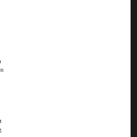
n
an
m
t
g