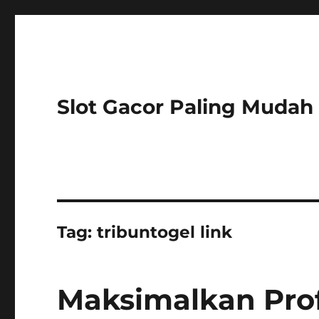
Slot Gacor Paling Mud
Tag:
tribuntogel link
Maksimalkan Prof