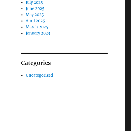
July 2025
June 2025
May 2025
April 2025
March 2025
January 2023
Categories
n
Uncategorized