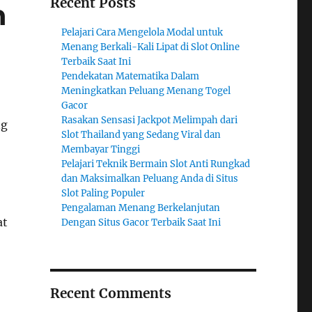
Recent Posts
h
Pelajari Cara Mengelola Modal untuk
Menang Berkali-Kali Lipat di Slot Online
Terbaik Saat Ini
Pendekatan Matematika Dalam
Meningkatkan Peluang Menang Togel
Gacor
Rasakan Sensasi Jackpot Melimpah dari
ng
Slot Thailand yang Sedang Viral dan
Membayar Tinggi
Pelajari Teknik Bermain Slot Anti Rungkad
dan Maksimalkan Peluang Anda di Situs
Slot Paling Populer
Pengalaman Menang Berkelanjutan
at
Dengan Situs Gacor Terbaik Saat Ini
Recent Comments