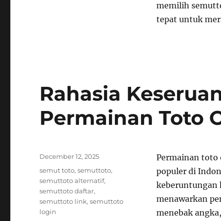
memilih semutto
tepat untuk mer
Rahasia Keseruan
Permainan Toto 
Posted
December 12, 2025
Permainan toto o
on
Tags
semut toto
,
semuttoto
,
populer di Indo
semuttoto alternatif
,
keberuntungan h
semuttoto daftar
,
menawarkan pen
semuttoto link
,
semuttoto
login
menebak angka, 