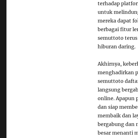
terhadap platfor
untuk melindung
mereka dapat fo
berbagai fitur 
semuttoto terus
hiburan daring.
Akhirnya, keber
menghadirkan pe
semuttoto dafta
langsung bergab
online. Apapun 
dan siap member
membaik dan lay
bergabung dan m
besar menanti m