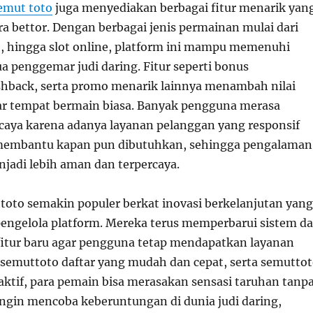
emut toto
juga menyediakan berbagai fitur menarik yan
 bettor. Dengan berbagai jenis permainan mulai dari
o, hingga slot online, platform ini mampu memenuhi
 penggemar judi daring. Fitur seperti bonus
shback, serta promo menarik lainnya menambah nilai
dar tempat bermain biasa. Banyak pengguna merasa
aya karena adanya layanan pelanggan yang responsif
p membantu kapan pun dibutuhkan, sehingga pengalaman
njadi lebih aman dan terpercaya.
toto semakin populer berkat inovasi berkelanjutan yang
pengelola platform. Mereka terus memperbarui sistem d
tur baru agar pengguna tetap mendapatkan layanan
 semuttoto daftar yang mudah dan cepat, serta semutto
 aktif, para pemain bisa merasakan sensasi taruhan tanp
ingin mencoba keberuntungan di dunia judi daring,