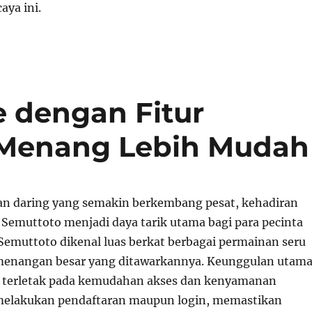
caya ini.
e dengan Fitur
 Menang Lebih Mudah
ian daring yang semakin berkembang pesat, kehadiran
i Semuttoto menjadi daya tarik utama bagi para pecinta
 Semuttoto dikenal luas berkat berbagai permainan seru
menangan besar yang ditawarkannya. Keunggulan utam
ni terletak pada kemudahan akses dan kenyamanan
melakukan pendaftaran maupun login, memastikan