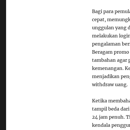
Pemain
Semakin
Bagi para pemula
Untung
cepat, memungk
unggulan yang d
melakukan login
pengalaman ber
Beragam promo 
tambahan agar p
kemenangan. Kea
menjadikan pen
withdraw uang.
Ketika membahas
tampil beda dar
24 jam penuh. 
kendala penggu