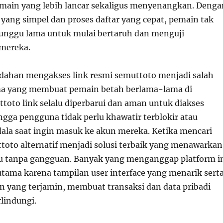
main yang lebih lancar sekaligus menyenangkan. Denga
 yang simpel dan proses daftar yang cepat, pemain tak
unggu lama untuk mulai bertaruh dan menguji
mereka.
udahan mengakses link resmi semuttoto menjadi salah
ama yang membuat pemain betah berlama-lama di
toto link selalu diperbarui dan aman untuk diakses
ngga pengguna tidak perlu khawatir terblokir atau
la saat ingin masuk ke akun mereka. Ketika mencari
ttoto alternatif menjadi solusi terbaik yang menawarkan
u tanpa gangguan. Banyak yang menganggap platform i
utama karena tampilan user interface yang menarik sert
 yang terjamin, membuat transaksi dan data pribadi
lindungi.