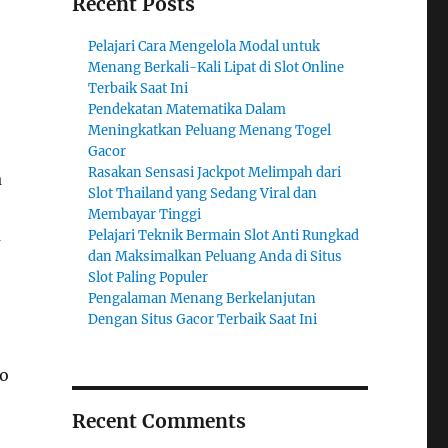
Recent Posts
Pelajari Cara Mengelola Modal untuk
Menang Berkali-Kali Lipat di Slot Online
Terbaik Saat Ini
Pendekatan Matematika Dalam
Meningkatkan Peluang Menang Togel
Gacor
Rasakan Sensasi Jackpot Melimpah dari
a
Slot Thailand yang Sedang Viral dan
Membayar Tinggi
u
Pelajari Teknik Bermain Slot Anti Rungkad
dan Maksimalkan Peluang Anda di Situs
Slot Paling Populer
Pengalaman Menang Berkelanjutan
Dengan Situs Gacor Terbaik Saat Ini
to
Recent Comments