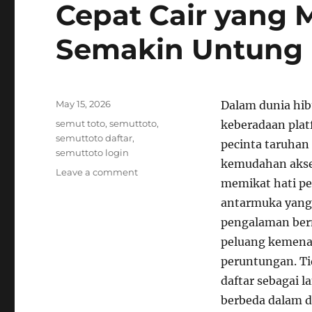
Cepat Cair yang
Semakin Untung
Posted
May 15, 2026
Dalam dunia hib
on
Tags
semut toto
,
semuttoto
,
keberadaan plat
semuttoto daftar
,
pecinta taruhan 
semuttoto login
kemudahan akse
on
Leave a comment
memikat hati pe
Togel
Online
antarmuka yang
Resmi
pengalaman ber
dengan
peluang kemena
Sistem
Cepat
peruntungan. Ti
Cair
daftar sebagai 
yang
berbeda dalam d
Membuat