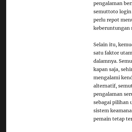
Situs
pengalaman ber
Togel
semuttoto login
Online
dengan
perlu repot men
Fitur
keberuntungan 
Unggulan
untuk
Menang
Selain itu, kem
Lebih
satu faktor ut
Mudah
dalamnya. Semut
kapan saja, sehi
mengalami kenda
alternatif, semu
pengalaman ser
sebagai pilihan 
sistem keamanan
pemain tetap ter