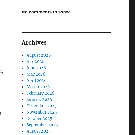
No comments to show.
u
Archives
August 2026
July 2026
June 2026
a,
May 2026
April 2026
March 2026
February 2026
January 2026
December 2025
November 2025
n
October 2025
September 2025
August 2025