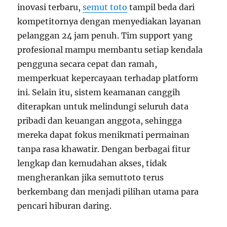
inovasi terbaru,
semut toto
tampil beda dari
kompetitornya dengan menyediakan layanan
pelanggan 24 jam penuh. Tim support yang
profesional mampu membantu setiap kendala
pengguna secara cepat dan ramah,
memperkuat kepercayaan terhadap platform
ini. Selain itu, sistem keamanan canggih
diterapkan untuk melindungi seluruh data
pribadi dan keuangan anggota, sehingga
mereka dapat fokus menikmati permainan
tanpa rasa khawatir. Dengan berbagai fitur
lengkap dan kemudahan akses, tidak
mengherankan jika semuttoto terus
berkembang dan menjadi pilihan utama para
pencari hiburan daring.