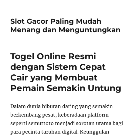
Slot Gacor Paling Mudah
Menang dan Menguntungkan
Togel Online Resmi
dengan Sistem Cepat
Cair yang Membuat
Pemain Semakin Untung
Dalam dunia hiburan daring yang semakin
berkembang pesat, keberadaan platform
seperti semuttoto menjadi sorotan utama bagi
para pecinta taruhan digital. Keunggulan