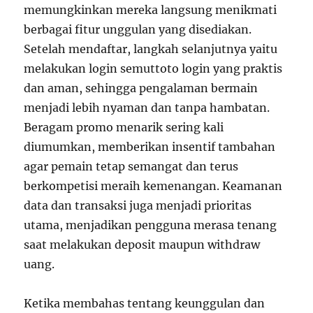
memungkinkan mereka langsung menikmati
berbagai fitur unggulan yang disediakan.
Setelah mendaftar, langkah selanjutnya yaitu
melakukan login semuttoto login yang praktis
dan aman, sehingga pengalaman bermain
menjadi lebih nyaman dan tanpa hambatan.
Beragam promo menarik sering kali
diumumkan, memberikan insentif tambahan
agar pemain tetap semangat dan terus
berkompetisi meraih kemenangan. Keamanan
data dan transaksi juga menjadi prioritas
utama, menjadikan pengguna merasa tenang
saat melakukan deposit maupun withdraw
uang.
Ketika membahas tentang keunggulan dan