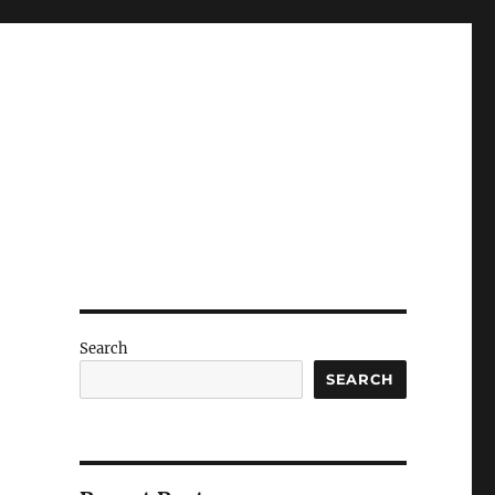
Search
SEARCH