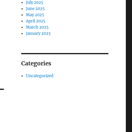
July 2025
June 2025
May 2025
April 2025
March 2025
January 2023
Categories
Uncategorized