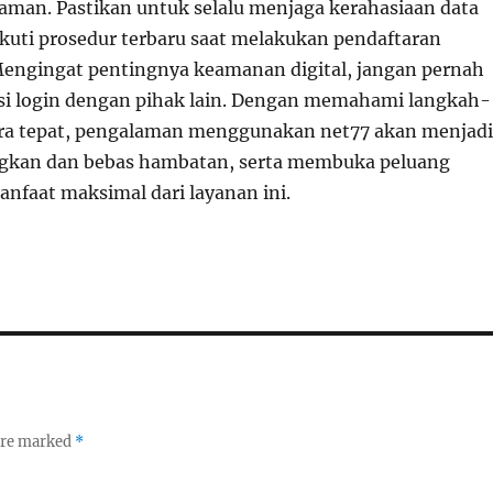
 aman. Pastikan untuk selalu menjaga kerahasiaan data
kuti prosedur terbaru saat melakukan pendaftaran
engingat pentingnya keamanan digital, jangan pernah
si login dengan pihak lain. Dengan memahami langkah-
ara tepat, pengalaman menggunakan net77 akan menjadi
gkan dan bebas hambatan, serta membuka peluang
faat maksimal dari layanan ini.
 are marked
*