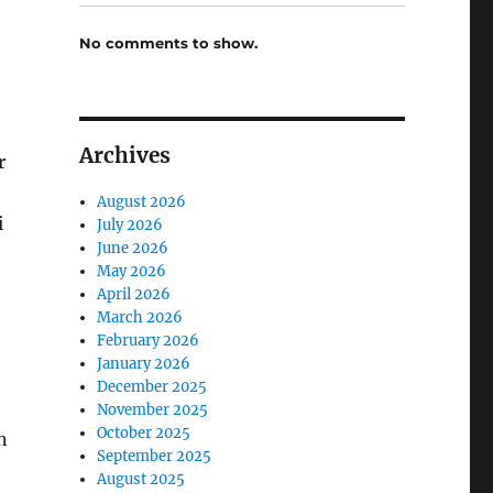
No comments to show.
Archives
r
August 2026
i
July 2026
June 2026
May 2026
April 2026
March 2026
February 2026
January 2026
December 2025
November 2025
October 2025
n
September 2025
August 2025