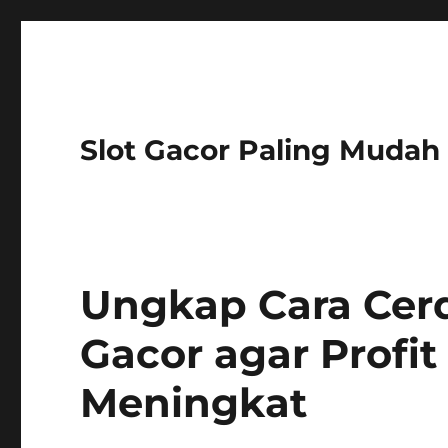
Slot Gacor Paling Mud
Ungkap Cara Cerd
Gacor agar Profit
Meningkat