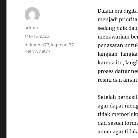
Dalam era digit
menjadi priorit
Author
admin
sedang naik dau
Posted
May 15, 2026
menawarkan berb
on
Tags
daftar net77
,
login net77
,
penasaran untu
net 77
,
net77
langkah-langkah
karena itu, lan
proses daftar ne
resmi dan aman
Setelah berhasi
agar dapat meng
tidak memerluka
dan sesuai form
aman agar tidak