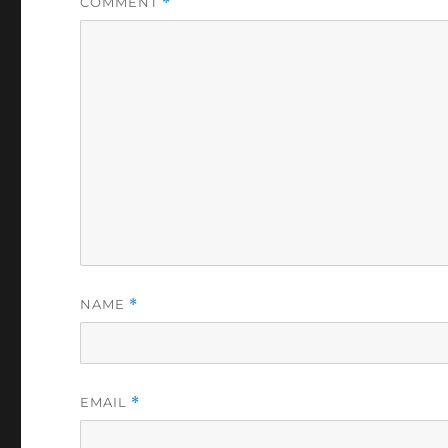
COMMENT
*
NAME
*
EMAIL
*