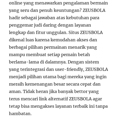
online yang menawarkan pengalaman bermain
yang seru dan penuh keuntungan? ZEUSBOLA
hadir sebagai jawaban atas kebutuhan para
penggemar judi daring dengan layanan
lengkap dan fitur unggulan. Situs ZEUSBOLA
dikenal luas karena kemudahan akses dan
berbagai pilihan permainan menarik yang
mampu membuat setiap pemain betah
berlama-lama di dalamnya. Dengan sistem
yang terintegrasi dan user-friendly, ZEUSBOLA
menjadi pilihan utama bagi mereka yang ingin
meraih kemenangan besar secara cepat dan
aman. Tidak heran jika banyak bettor yang
terus mencari link alternatif ZEUSBOLA agar
tetap bisa mengakses layanan terbaik ini tanpa
hambatan.