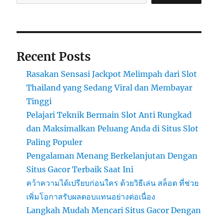
Konsisten
Recent Posts
Rasakan Sensasi Jackpot Melimpah dari Slot
Thailand yang Sedang Viral dan Membayar
Tinggi
Pelajari Teknik Bermain Slot Anti Rungkad
dan Maksimalkan Peluang Anda di Situs Slot
Paling Populer
Pengalaman Menang Berkelanjutan Dengan
Situs Gacor Terbaik Saat Ini
คว้าความได้เปรียบก่อนใคร ด้วยวิธีเล่น สล็อต ที่ช่วย
เพิ่มโอกาสรับผลตอบแทนอย่างต่อเนื่อง
Langkah Mudah Mencari Situs Gacor Dengan