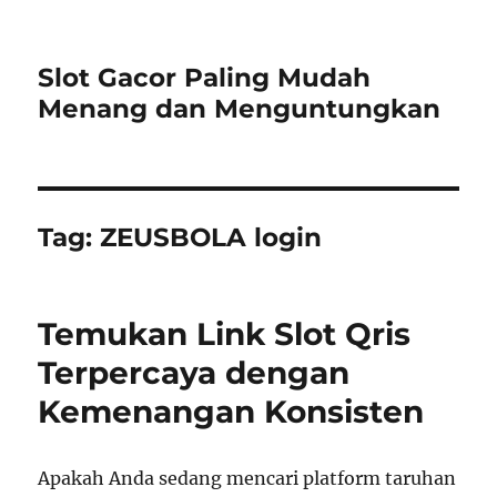
Slot Gacor Paling Mudah
Menang dan Menguntungkan
Tag:
ZEUSBOLA login
Temukan Link Slot Qris
Terpercaya dengan
Kemenangan Konsisten
Apakah Anda sedang mencari platform taruhan