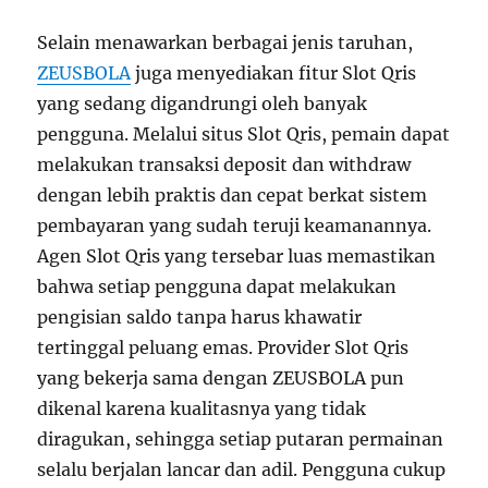
Selain menawarkan berbagai jenis taruhan,
ZEUSBOLA
juga menyediakan fitur Slot Qris
yang sedang digandrungi oleh banyak
pengguna. Melalui situs Slot Qris, pemain dapat
melakukan transaksi deposit dan withdraw
dengan lebih praktis dan cepat berkat sistem
pembayaran yang sudah teruji keamanannya.
Agen Slot Qris yang tersebar luas memastikan
bahwa setiap pengguna dapat melakukan
pengisian saldo tanpa harus khawatir
tertinggal peluang emas. Provider Slot Qris
yang bekerja sama dengan ZEUSBOLA pun
dikenal karena kualitasnya yang tidak
diragukan, sehingga setiap putaran permainan
selalu berjalan lancar dan adil. Pengguna cukup